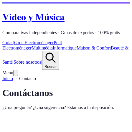
Video y Música
Comparativas independientes · Guías de expertos · 100% gratis
Guías
|
Gros Electroménager
Petit
Electroménager
Multimédia
Informatique
Maison & Confort
Beauté &
Santé
|
Sobre nosotros
|
Buscar
Menú
Inicio
Contacto
Contáctanos
¿Una pregunta? ¿Una sugerencia? Estamos a tu disposición.