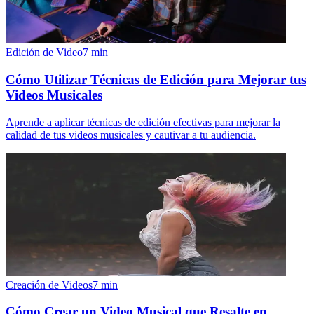
Edición de Video
7
min
Cómo Utilizar Técnicas de Edición para Mejorar tus
Videos Musicales
Aprende a aplicar técnicas de edición efectivas para mejorar la
calidad de tus videos musicales y cautivar a tu audiencia.
Creación de Videos
7
min
Cómo Crear un Video Musical que Resalte en