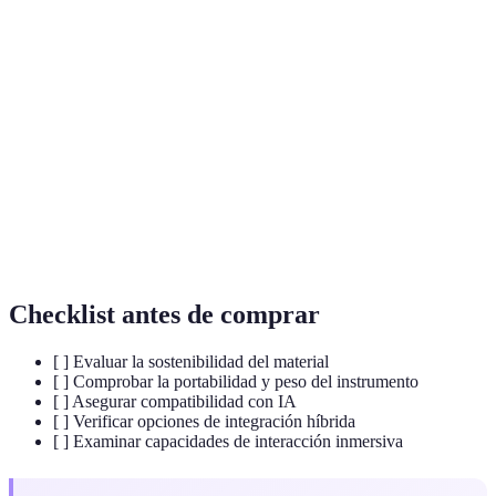
Terme
Définition
Inteligencia
Tecnología que simula procesos de inteligencia
Artificial
humana para incentivar la creatividad.
Instrumentos
Instrumentos combinando tecnología acústica y
Híbridos
electrónica.
Realidad
Entorno simulado que permite inmersión auditiva
Virtual
y visual.
Checklist antes de comprar
[ ] Evaluar la sostenibilidad del material
[ ] Comprobar la portabilidad y peso del instrumento
[ ] Asegurar compatibilidad con IA
[ ] Verificar opciones de integración híbrida
[ ] Examinar capacidades de interacción inmersiva