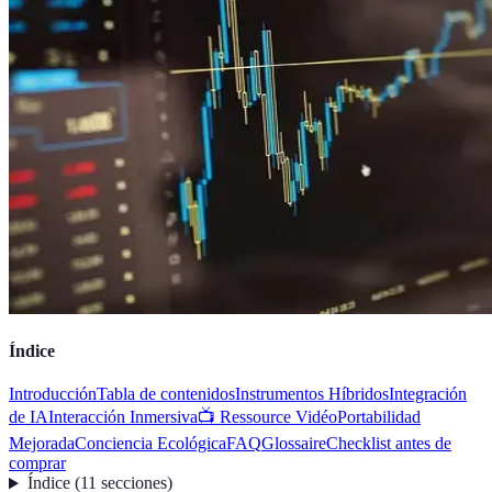
Índice
Introducción
Tabla de contenidos
Instrumentos Híbridos
Integración
de IA
Interacción Inmersiva
📺 Ressource Vidéo
Portabilidad
Mejorada
Conciencia Ecológica
FAQ
Glossaire
Checklist antes de
comprar
Índice
(
11
secciones
)