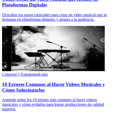
Plataformas Digitales
Descubre los pasos esenciales para crear un video musical que se
destaque en plataformas digitales y atraiga a tu audiencia.
Consejos y Estrategias
6
min
10 Errores Comunes al Hacer Videos Musicales y
Cómo Solucionarlos
Aprende sobre los 10 errores más comunes al hacer videos
musicales y cómo evitarlos para lograr producciones de calidad
superior.