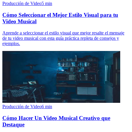
Producción de Video
5
min
Cómo Seleccionar el Mejor Estilo Visual para tu
Video Musical
Aprende a seleccionar el estilo visual que mejor resalte el mensaje
de tu video musical con esta guía práctica repleta de consejos y
ejemplos.
Producción de Video
6
min
Cómo Hacer Un Video Musical Creativo que
Destaque