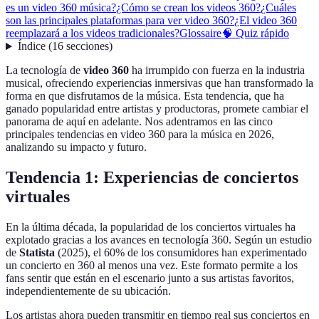
es un video 360 música?
¿Cómo se crean los videos 360?
¿Cuáles
son las principales plataformas para ver video 360?
¿El video 360
reemplazará a los videos tradicionales?
Glossaire
🧠 Quiz rápido
Índice
(
16
secciones
)
La tecnología de
video 360
ha irrumpido con fuerza en la industria
musical, ofreciendo experiencias inmersivas que han transformado la
forma en que disfrutamos de la música. Esta tendencia, que ha
ganado popularidad entre artistas y productoras, promete cambiar el
panorama de aquí en adelante. Nos adentramos en las cinco
principales tendencias en video 360 para la música en 2026,
analizando su impacto y futuro.
Tendencia 1: Experiencias de conciertos
virtuales
En la última década, la popularidad de los conciertos virtuales ha
explotado gracias a los avances en tecnología 360. Según un estudio
de
Statista
(2025), el 60% de los consumidores han experimentado
un concierto en 360 al menos una vez. Este formato permite a los
fans sentir que están en el escenario junto a sus artistas favoritos,
independientemente de su ubicación.
Los artistas ahora pueden transmitir en tiempo real sus conciertos en