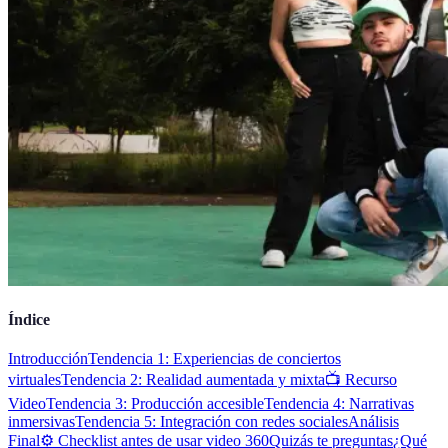
Índice
Introducción
Tendencia 1: Experiencias de conciertos
virtuales
Tendencia 2: Realidad aumentada y mixta
📺 Recurso
Video
Tendencia 3: Producción accesible
Tendencia 4: Narrativas
inmersivas
Tendencia 5: Integración con redes sociales
Análisis
Final
⚙️ Checklist antes de usar video 360
Quizás te preguntas
¿Qué