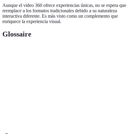
Aunque el video 360 ofrece experiencias únicas, no se espera que
reemplace a los formatos tradicionales debido a su naturaleza
interactiva diferente. Es más visto como un complemento que
enriquece la experiencia visual.
Glossaire
Terme
Définición
Realidad
Tecnología que superpone contenido digital al
Aumentada
mundo real.
(AR)
Realidad Mixta
Combinación de mundos real y virtual para
(MR)
crear nuevas visualizaciones.
Tecnología que captura imágenes y videos
Video 360
desde todas las direcciones.