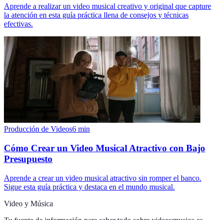
Aprende a realizar un video musical creativo y original que capture
la atención en esta guía práctica llena de consejos y técnicas
efectivas.
Producción de Videos
6
min
Cómo Crear un Video Musical Atractivo con Bajo
Presupuesto
Aprende a crear un video musical atractivo sin romper el banco.
Sigue esta guía práctica y destaca en el mundo musical.
Video y Música