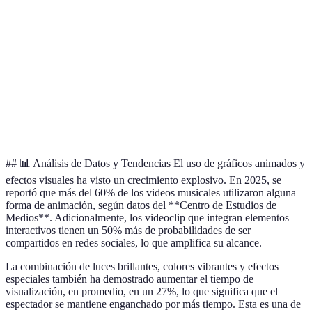
Nuevos
Involucra a
Más
videoclips y
Edición Interactiva
la
complejo de
experiencias
audiencia
implementar
de usuario
Menos
Utilizado en
Sencillez y
Edición Tradicional
atractivo
producciones
rapidez
visual
estándar
## 📊 Análisis de Datos y Tendencias El uso de gráficos animados y
efectos visuales ha visto un crecimiento explosivo. En 2025, se
reportó que más del 60% de los videos musicales utilizaron alguna
forma de animación, según datos del **Centro de Estudios de
Medios**. Adicionalmente, los videoclip que integran elementos
interactivos tienen un 50% más de probabilidades de ser
compartidos en redes sociales, lo que amplifica su alcance.
La combinación de luces brillantes, colores vibrantes y efectos
especiales también ha demostrado aumentar el tiempo de
visualización, en promedio, en un 27%, lo que significa que el
espectador se mantiene enganchado por más tiempo. Esta es una de