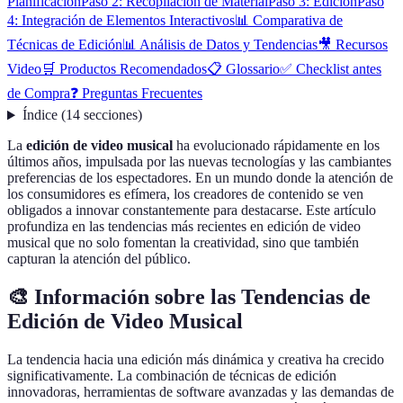
Planificación
Paso 2: Recopilación de Material
Paso 3: Edición
Paso
4: Integración de Elementos Interactivos
📊 Comparativa de
Técnicas de Edición
📊 Análisis de Datos y Tendencias
🎥 Recursos
Video
🛒 Productos Recomendados
📋 Glossario
✅ Checklist antes
de Compra
❓ Preguntas Frecuentes
Índice
(
14
secciones
)
La
edición de video musical
ha evolucionado rápidamente en los
últimos años, impulsada por las nuevas tecnologías y las cambiantes
preferencias de los espectadores. En un mundo donde la atención de
los consumidores es efímera, los creadores de contenido se ven
obligados a innovar constantemente para destacarse. Este artículo
profundiza en las tendencias más recientes en edición de video
musical que no solo fomentan la creatividad, sino que también
capturan la atención del público.
🎨 Información sobre las Tendencias de
Edición de Video Musical
La tendencia hacia una edición más dinámica y creativa ha crecido
significativamente. La combinación de técnicas de edición
innovadoras, herramientas de software avanzadas y las demandas de