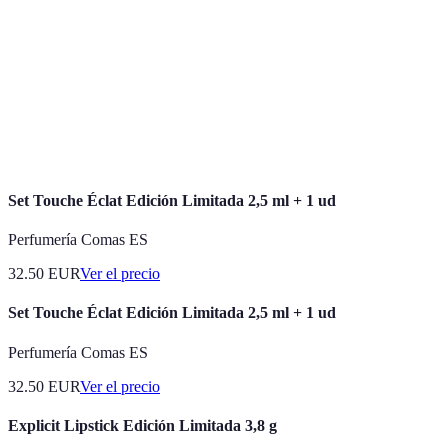
Animación
Técnica de crear imágenes que parecen moverse.
Edición no
Proceso de editar video en cualquier orden
lineal
secuencial.
Característica que permite a los usuarios
Interactividad
interactuar con el contenido de manera activa.
Set Touche Éclat Edición Limitada 2,5 ml + 1 ud
Perfumería Comas ES
32.50
EUR
Ver el precio
Set Touche Éclat Edición Limitada 2,5 ml + 1 ud
Perfumería Comas ES
32.50
EUR
Ver el precio
Explicit Lipstick Edición Limitada 3,8 g