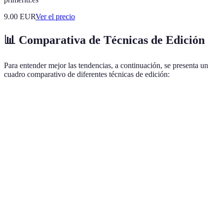
9.00
EUR
Ver el precio
📊 Comparativa de Técnicas de Edición
Para entender mejor las tendencias, a continuación, se presenta un
cuadro comparativo de diferentes técnicas de edición:
Técnica de Edición
Ventajas
Desventajas
Uso Actual
Alta
Puede ser
Utilizado en
Efectos Visuales
creatividad,
costoso y
videos de
Avanzados
atractivo
requerir
alta
visual
tiempo
producción
Utilizado en
Aumenta la
Requiere
videos de
Animaciones
narrativa
habilidades
empresas y
visual
adicionales
música