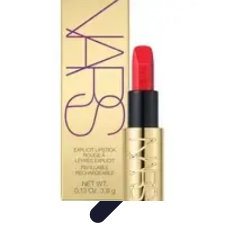
Video y Música
Producción de Vídeos
Creación de Videos
Musicales
Listas
Producción de Videos
Promoción Musical
Video y Música