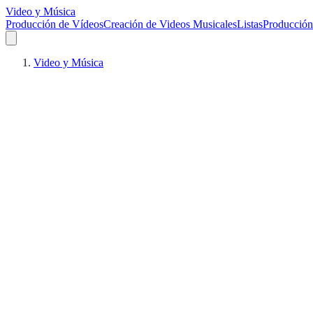
Video y Música
Producción de Vídeos
Creación de Videos Musicales
Listas
Producción
Video y Música