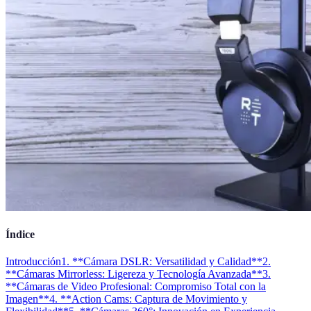
Índice
Introducción
1. **Cámara DSLR: Versatilidad y Calidad**
2.
**Cámaras Mirrorless: Ligereza y Tecnología Avanzada**
3.
**Cámaras de Video Profesional: Compromiso Total con la
Imagen**
4. **Action Cams: Captura de Movimiento y