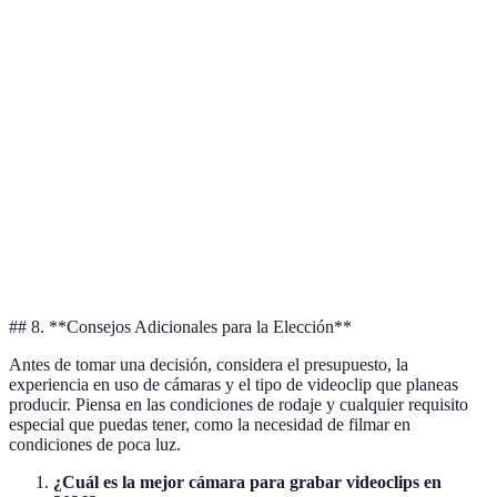
Característica
DSLR
Mirrorless
Profesional
Acc
Calidad de
Muy
Excelente
Excelente
Bue
imagen
buena
Muy
Peso
Pesado
Ligero
Muy pesado
lige
Adaptabilidad
Alta
Alta
Muy alta
Med
Precio
Medio
Variable
Alto
Bajo
## 8. **Consejos Adicionales para la Elección**
Antes de tomar una decisión, considera el presupuesto, la
experiencia en uso de cámaras y el tipo de videoclip que planeas
producir. Piensa en las condiciones de rodaje y cualquier requisito
especial que puedas tener, como la necesidad de filmar en
condiciones de poca luz.
¿Cuál es la mejor cámara para grabar videoclips en