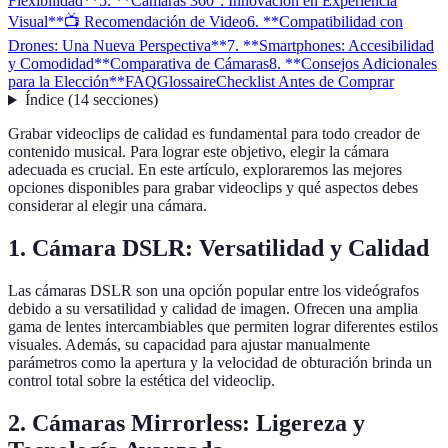
Flexibilidad**
5. **Cámaras 360°: Innovación en Experiencia
Visual**
📺 Recomendación de Video
6. **Compatibilidad con
Drones: Una Nueva Perspectiva**
7. **Smartphones: Accesibilidad
y Comodidad**
Comparativa de Cámaras
8. **Consejos Adicionales
para la Elección**
FAQ
Glossaire
Checklist Antes de Comprar
Índice
(
14
secciones
)
Grabar videoclips de calidad es fundamental para todo creador de
contenido musical. Para lograr este objetivo, elegir la cámara
adecuada es crucial. En este artículo, exploraremos las mejores
opciones disponibles para grabar videoclips y qué aspectos debes
considerar al elegir una cámara.
1.
Cámara DSLR: Versatilidad y Calidad
Las cámaras DSLR son una opción popular entre los videógrafos
debido a su versatilidad y calidad de imagen. Ofrecen una amplia
gama de lentes intercambiables que permiten lograr diferentes estilos
visuales. Además, su capacidad para ajustar manualmente
parámetros como la apertura y la velocidad de obturación brinda un
control total sobre la estética del videoclip.
2.
Cámaras Mirrorless: Ligereza y