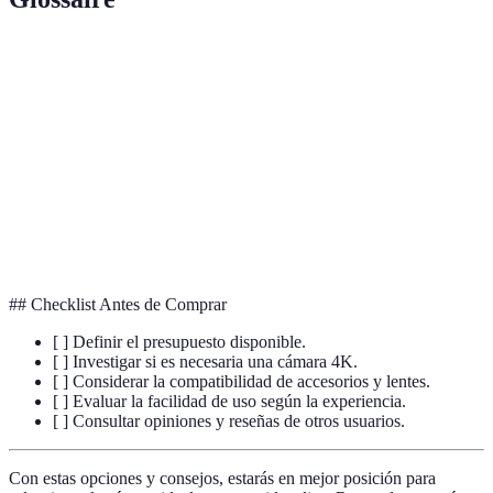
Terme
Definición
DSLR
Cámara réflex digital con lente intercambiable.
Mirrorless
Cámara sin espejo con un cuerpo más compacto.
Aeronave no tripulada equipada con cámara para
Dron
filmar desde alturas.
## Checklist Antes de Comprar
[ ] Definir el presupuesto disponible.
[ ] Investigar si es necesaria una cámara 4K.
[ ] Considerar la compatibilidad de accesorios y lentes.
[ ] Evaluar la facilidad de uso según la experiencia.
[ ] Consultar opiniones y reseñas de otros usuarios.
Con estas opciones y consejos, estarás en mejor posición para