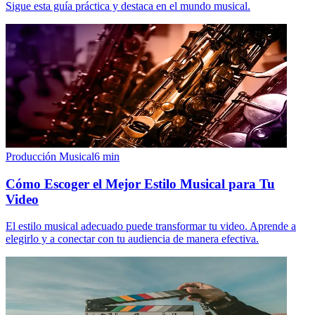
Sigue esta guía práctica y destaca en el mundo musical.
Producción Musical
6
min
Cómo Escoger el Mejor Estilo Musical para Tu
Video
El estilo musical adecuado puede transformar tu video. Aprende a
elegirlo y a conectar con tu audiencia de manera efectiva.