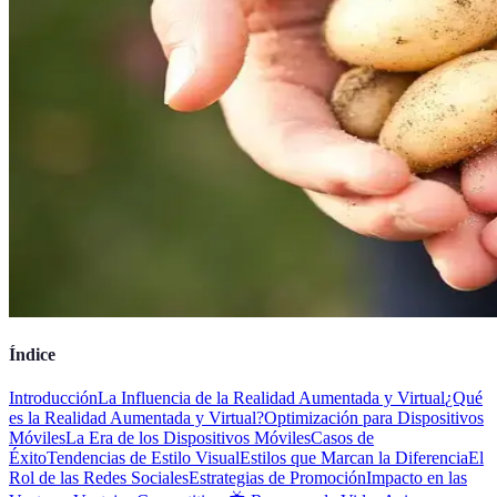
Índice
Introducción
La Influencia de la Realidad Aumentada y Virtual
¿Qué
es la Realidad Aumentada y Virtual?
Optimización para Dispositivos
Móviles
La Era de los Dispositivos Móviles
Casos de
Éxito
Tendencias de Estilo Visual
Estilos que Marcan la Diferencia
El
Rol de las Redes Sociales
Estrategias de Promoción
Impacto en las