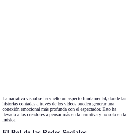
Colores
Lil Nas
Efectos de Luces
"MONTERO
Vibrantes
X
Estéticos
Billie
Estética Sutil
"Your Power
Minimalistas
Eilish
Narrativa
Taylor
Historias Visuales
"All Too Wel
Visual
Swift
Twenty
Animaciones
One
Elementos Alternativos
"Shy Away"
Pilots
La narrativa visual se ha vuelto un aspecto fundamental, donde las
historias contadas a través de los videos pueden generar una
conexión emocional más profunda con el espectador. Esto ha
llevado a los creadores a pensar más en la narrativa y no solo en la
música.
El Rol de las Redes Sociales