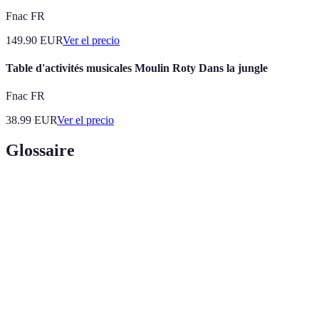
Fnac FR
149.90
EUR
Ver el precio
Table d'activités musicales Moulin Roty Dans la jungle
Fnac FR
38.99
EUR
Ver el precio
Glossaire
Terme
Définition
Realidad
Tecnología que superpone elementos virtuales en
Aumentada
el mundo real.
Nivel de interacción y conexión de los usuarios
Engagement
con un contenido.