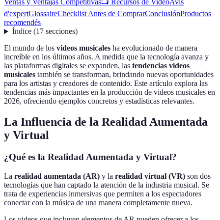
Ventas y Ventajas Competitivas
📺 Recursos de Video
Avis
d'expert
Glossaire
Checklist Antes de Comprar
Conclusión
Productos
recomendés
Índice
(
17
secciones
)
El mundo de los
videos musicales
ha evolucionado de manera
increíble en los últimos años. A medida que la tecnología avanza y
las plataformas digitales se expanden, las
tendencias videos
musicales
también se transforman, brindando nuevas oportunidades
para los artistas y creadores de contenido. Este artículo explora las
tendencias más impactantes en la producción de videos musicales en
2026, ofreciendo ejemplos concretos y estadísticas relevantes.
La Influencia de la Realidad Aumentada
y Virtual
¿Qué es la Realidad Aumentada y Virtual?
La
realidad aumentada (AR)
y la
realidad virtual (VR)
son dos
tecnologías que han captado la atención de la industria musical. Se
trata de experiencias inmersivas que permiten a los espectadores
conectar con la música de una manera completamente nueva.
Los videos que incluyen elementos de AR pueden ofrecer a los