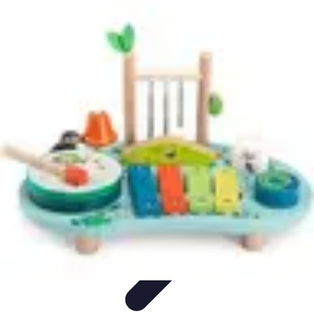
Video y Música
Producción de Vídeos
Creación de Videos
Musicales
Listas
Producción de Videos
Promoción Musical
Video y Música