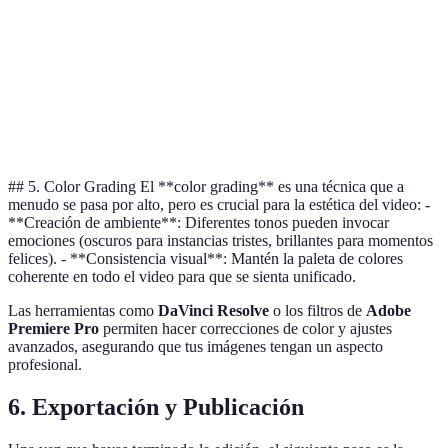
Transición en
Cambio
Cambio entre escenas clave
Cruz
significativo
Fades
Inicio/Final
Comienzo o término del video
## 5. Color Grading El **color grading** es una técnica que a
menudo se pasa por alto, pero es crucial para la estética del video: -
**Creación de ambiente**: Diferentes tonos pueden invocar
emociones (oscuros para instancias tristes, brillantes para momentos
felices). - **Consistencia visual**: Mantén la paleta de colores
coherente en todo el video para que se sienta unificado.
Las herramientas como
DaVinci Resolve
o los filtros de
Adobe
Premiere Pro
permiten hacer correcciones de color y ajustes
avanzados, asegurando que tus imágenes tengan un aspecto
profesional.
6. Exportación y Publicación