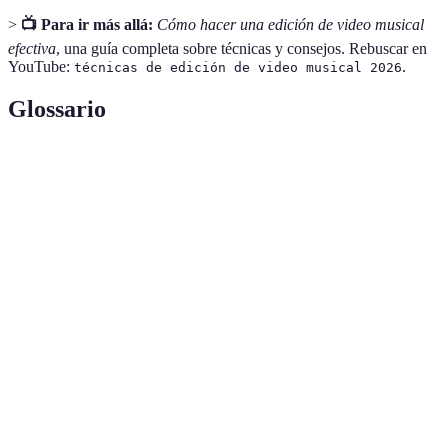
>
📺 Para ir más allá:
Cómo hacer una edición de video musical
efectiva
, una guía completa sobre técnicas y consejos. Rebuscar en
YouTube:
.
técnicas de edición de video musical 2026
Glossario
Terme
Définition
Edición de
Proceso de manipular y reorganizar video.
Video
Color
Ajuste de los colores en el video para mejorar la
Grading
estética visual.
Herramienta visual que indica la secuencia de un
Storyboard
video mediante dibujos.
---