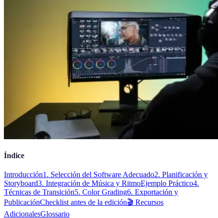
Índice
Introducción
1. Selección del Software Adecuado
2. Planificación y
Storyboard
3. Integración de Música y Ritmo
Ejemplo Práctico
4.
Técnicas de Transición
5. Color Grading
6. Exportación y
Publicación
Checklist antes de la edición
🎬 Recursos
Adicionales
Glossario