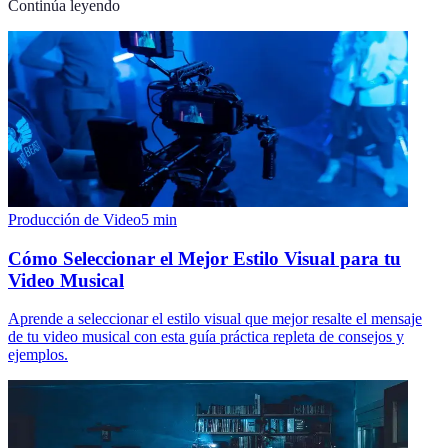
Continúa leyendo
Producción de Video
5
min
Cómo Seleccionar el Mejor Estilo Visual para tu
Video Musical
Aprende a seleccionar el estilo visual que mejor resalte el mensaje
de tu video musical con esta guía práctica repleta de consejos y
ejemplos.