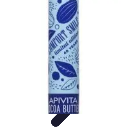
Video y Música
Producción de Vídeos
Creación de Videos
Musicales
Listas
Producción de Videos
Promoción Musical
Video y Música