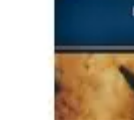
Video y Música
Producción de Vídeos
Creación de Videos Musicales
Listas
Producción
Video y Música