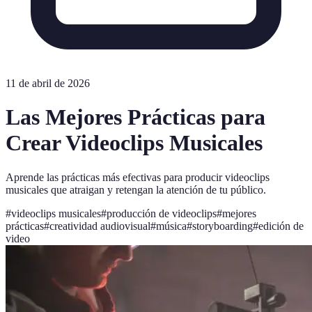
11 de abril de 2026
Las Mejores Prácticas para
Crear Videoclips Musicales
Aprende las prácticas más efectivas para producir videoclips
musicales que atraigan y retengan la atención de tu público.
#
videoclips musicales
#
producción de videoclips
#
mejores
prácticas
#
creatividad audiovisual
#
música
#
storyboarding
#
edición de
video