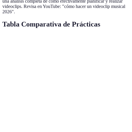
una análisis completa de cómo efectivamente planificar y realizar
videoclips. Revisa en YouTube: "cómo hacer un videoclip musical
2026".
Tabla Comparativa de Prácticas
Práctica
Beneficios
Desventajas
Recomendac
Requiere
Siempre
Comprender
Alineación del
tiempo de
involucrar al
la visión
mensaje
comunicación
artista
Usar
Storyboard
Facilita la
Puede ser
herramientas
detallado
logística
laborioso
digitales
Elección de
Mejora la
Limitaciones
Investigar
entorno
atmósfera visual
de permisos
locaciones
Equipamiento
Mejora la
Invertir en
Costo elevado