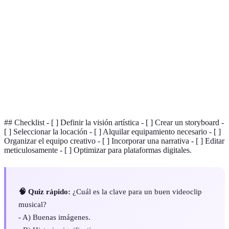
Terme
Définición
Videoclip
Grabación audiovisual acompañando a una
Musical
canción.
Storyboard
Secuencia visual que ayuda a planificar.
Proceso de ensamblaje de grabaciones en un
Edición
video.
## Checklist - [ ] Definir la visión artística - [ ] Crear un storyboard -
[ ] Seleccionar la locación - [ ] Alquilar equipamiento necesario - [ ]
Organizar el equipo creativo - [ ] Incorporar una narrativa - [ ] Editar
meticulosamente - [ ] Optimizar para plataformas digitales.
🧠 Quiz rápido:
¿Cuál es la clave para un buen videoclip
musical?
- A) Buenas imágenes.