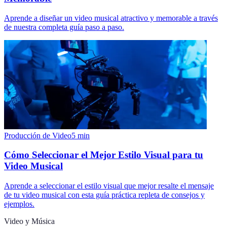
Aprende a diseñar un video musical atractivo y memorable a través
de nuestra completa guía paso a paso.
Producción de Video
5
min
Cómo Seleccionar el Mejor Estilo Visual para tu
Video Musical
Aprende a seleccionar el estilo visual que mejor resalte el mensaje
de tu video musical con esta guía práctica repleta de consejos y
ejemplos.
Video y Música