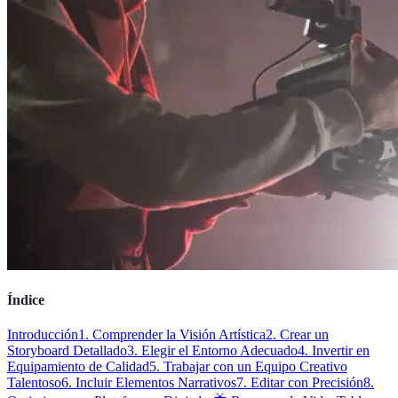
Índice
Introducción
1. Comprender la Visión Artística
2. Crear un
Storyboard Detallado
3. Elegir el Entorno Adecuado
4. Invertir en
Equipamiento de Calidad
5. Trabajar con un Equipo Creativo
Talentoso
6. Incluir Elementos Narrativos
7. Editar con Precisión
8.