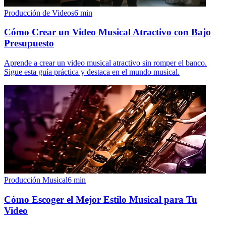
Producción de Videos
6
min
Cómo Crear un Video Musical Atractivo con Bajo
Presupuesto
Aprende a crear un video musical atractivo sin romper el banco.
Sigue esta guía práctica y destaca en el mundo musical.
Producción Musical
6
min
Cómo Escoger el Mejor Estilo Musical para Tu
Video