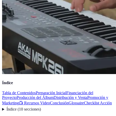
Índice
Tabla de Contenidos
Preparación Inicial
Financiación del
Proyecto
Producción del Álbum
Distribución y Venta
Promoción y
Marketing
📺 Recursos Video
Conclusión
Glossaire
Checklist Acción
Índice
(
10
secciones
)