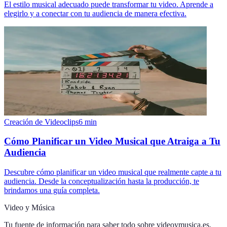
El estilo musical adecuado puede transformar tu video. Aprende a
elegirlo y a conectar con tu audiencia de manera efectiva.
Creación de Videoclips
6
min
Cómo Planificar un Video Musical que Atraiga a Tu
Audiencia
Descubre cómo planificar un video musical que realmente capte a tu
audiencia. Desde la conceptualización hasta la producción, te
brindamos una guía completa.
Video y Música
Tu fuente de información para saber todo sobre
videoymusica.es
.