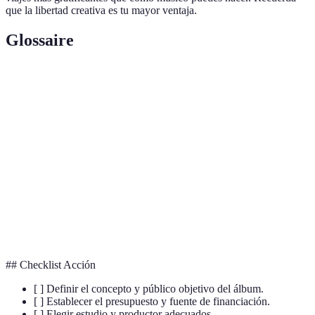
que la libertad creativa es tu mayor ventaja.
Glossaire
Termino
Definición
Financiamiento colectivo en el que muchas
Crowdfunding
personas contribuyen dinero para un proyecto.
Proceso final de producción que asegurar que la
Masterización
canción suena bien en todos los dispositivos.
Distribuidor
Empresa que coloca música en plataformas de
Digital
streaming como Spotify y Apple Music.
## Checklist Acción
[ ] Definir el concepto y público objetivo del álbum.
[ ] Establecer el presupuesto y fuente de financiación.
[ ] Elegir estudio y productor adecuados.