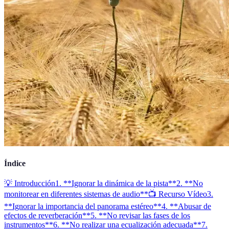
Índice
💡 Introducción
1. **Ignorar la dinámica de la pista**
2. **No
monitorear en diferentes sistemas de audio**
📺 Recurso Vídeo
3.
**Ignorar la importancia del panorama estéreo**
4. **Abusar de
efectos de reverberación**
5. **No revisar las fases de los
instrumentos**
6. **No realizar una ecualización adecuada**
7.