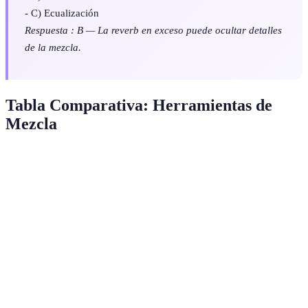
- C) Ecualización
Respuesta : B — La reverb en exceso puede ocultar detalles
de la mezcla.
Tabla Comparativa: Herramientas de
Mezcla
Herramienta
Uso Principal
Ventajas
Desventajas
Controla
Suaviza
Puede aplanar
Compresor
dinámica
picos
sonido
Mal uso
Ajusta
Define
Ecualizador
enlleva
frecuencias
claridad
distorsión
Añade
Puede ocultar