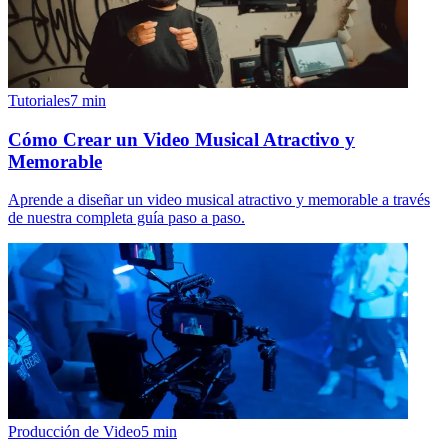
Tutoriales
7
min
Cómo Crear un Video Musical Atractivo y
Memorable
Aprende a diseñar un video musical atractivo y memorable a través
de nuestra completa guía paso a paso.
Producción de Video
5
min