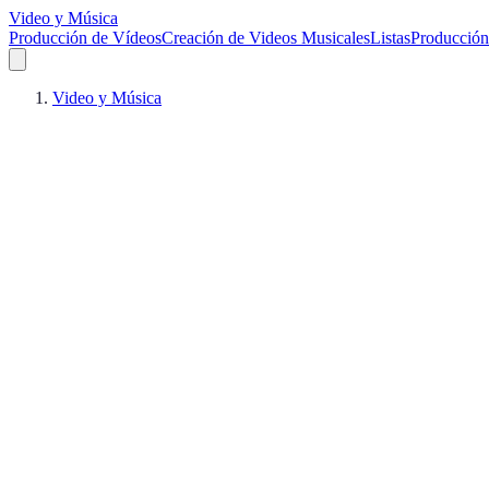
Video y Música
Producción de Vídeos
Creación de Videos Musicales
Listas
Producción
Video y Música