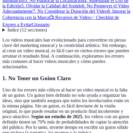
Iluminación
3. No Planificar la Localización
4. Subestimar el Uso de
la Edición
5. Olvidar la Calidad del Sonido
6. No Promover el Video
Adecuadamente
7. No Considerar la Duración del Video
8. Ignorar la
Coherencia con la Marca
📺 Recursos de Video
✅ Checklist de
Errores a Evitar
Glossario
Índice
(
12
secciones
)
Los videos musicales han evolucionado para convertirse en piezas
clave del marketing musical y la creatividad artística. Sin embargo,
al crear un video musical, es fácil caer en ciertos errores que pueden
arruinar el resultado final. A continuación, exploramos los errores
más comunes al hacer videos musicales y cómo puedes
solucionarlos.
1. No Tener un Guion Claro
Uno de los errores más críticos al hacer un video musical es la falta
de un guion. Un guion bien definido no solo ayuda a organizar las
ideas, sino que también asegura que todos los involucrados están en
la misma página. Sin un guion, es fácil desviarse de la visión
original, lo que puede resultar en un producto final incoherente y
poco atractivo.
Según un estudio de 2025
, los videos con un guion
definido tienen un 70% más de probabilidades de captar la atención
del público. Por lo tanto, invierte tiempo en escribir un guion sólido
que incluya la narrativa, las escenas y la música.