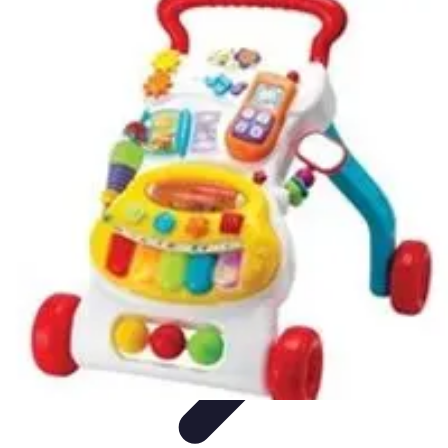
Video y Música
Producción de Vídeos
Creación de Videos
Musicales
Listas
Producción de Videos
Promoción Musical
Video y Música