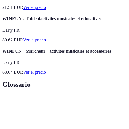
21.51
EUR
Ver el precio
WINFUN - Table dactivites musicales et educatives
Darty FR
89.62
EUR
Ver el precio
WINFUN - Marcheur - activités musicales et accessoires
Darty FR
63.64
EUR
Ver el precio
Glossario
Terme
Définition
Documento que establece la narrativa y los diálogos
Guion
de un video.