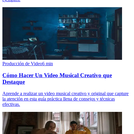
Producción de Video
6
min
Cómo Hacer Un Video Musical Creativo que
Destaque
Aprende a realizar un video musical creativo y original que capture
la atención en esta guía práctica llena de consejos y técnicas
efectivas.