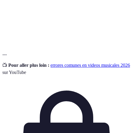
Conjunto de luces utilizadas para resaltar elementos
Iluminación
visuales en un video.
Proceso de modificar y ensamblar imágenes y
Edición
sonidos en un video.
---
📺
Pour aller plus loin :
errores comunes en videos musicales 2026
sur YouTube