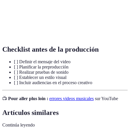
Etapa de edición y ajuste realizado después de
Postproducción
la grabación.
Estilo visual que acompaña la narrativa de un
Estética Visual
video.
Checklist antes de la producción
[ ] Definir el mensaje del video
[ ] Planificar la preproducción
[ ] Realizar pruebas de sonido
[ ] Establecer un estilo visual
[ ] Incluir audiencias en el proceso creativo
📺
Pour aller plus loin :
errores videos musicales
sur YouTube
Artículos similares
Continúa leyendo