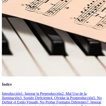
Índice
Introducción
1. Ignorar la Preproducción
2. Mal Uso de la
Iluminación
3. Sonido Deficiente
4. Olvidar la Postproducción
5. No
Definir el Estilo Visual
6. No Probar Formatos Diferentes
7. Ignorar