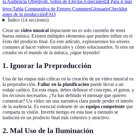
la Audiencia Objetivo
8. Sobra de Efectos Especiales
📺 Para ir más
lejos:
Tabla Comparativa de Errores Comunes
Glossario
Checklist
antes de la producción
FAQ
Índice
(
14
secciones
)
Crear un
video musical
impactante no es solo cuestión de tener
buena música. Existen múltiples elementos que pueden influir en el
éxito del producto final. En este artículo, exploraremos los errores
comunes al hacer videos musicales y cómo solucionarlos. Si eres un
creador en el mundo de la música, ¡sigue leyendo!
1. Ignorar la Preproducción
Una de las etapas más críticas en la creación de un video musical es
la preproducción.
Fallar en la planificación
puede llevar a un
rodaje caótico. En esta etapa, debes delinear el concepto, el guion, y
los recursos necesarios. ¿Ya has definido el mensaje que quieres
comunicar? Un video sin una narrativa clara puede perder el interés
de la audiencia. Es esencial rodearte de un
equipo competente
que
comparta tu visión. Invertir tiempo en esta fase a menudo se
traducirá en un producto final más cohesivo y atractivo.
2. Mal Uso de la Iluminación