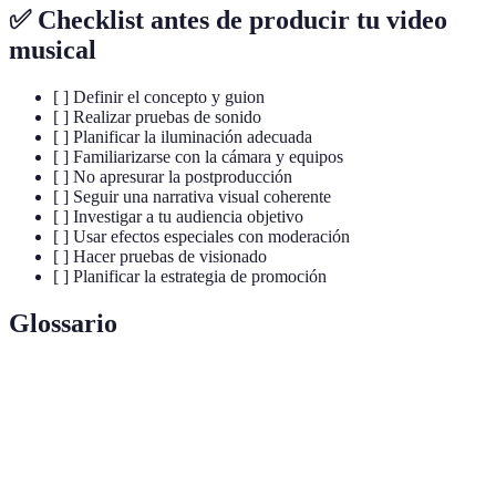
✅ Checklist antes de producir tu video
musical
[ ] Definir el concepto y guion
[ ] Realizar pruebas de sonido
[ ] Planificar la iluminación adecuada
[ ] Familiarizarse con la cámara y equipos
[ ] No apresurar la postproducción
[ ] Seguir una narrativa visual coherente
[ ] Investigar a tu audiencia objetivo
[ ] Usar efectos especiales con moderación
[ ] Hacer pruebas de visionado
[ ] Planificar la estrategia de promoción
Glossario
Terme
Définition
Etapa de planificación antes du tournage,
Preproducción
incluant le storyboard et le script.