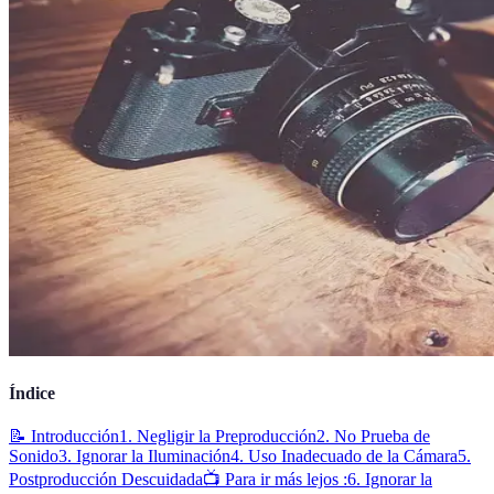
Índice
📝 Introducción
1. Negligir la Preproducción
2. No Prueba de
Sonido
3. Ignorar la Iluminación
4. Uso Inadecuado de la Cámara
5.
Postproducción Descuidada
📺 Para ir más lejos :
6. Ignorar la