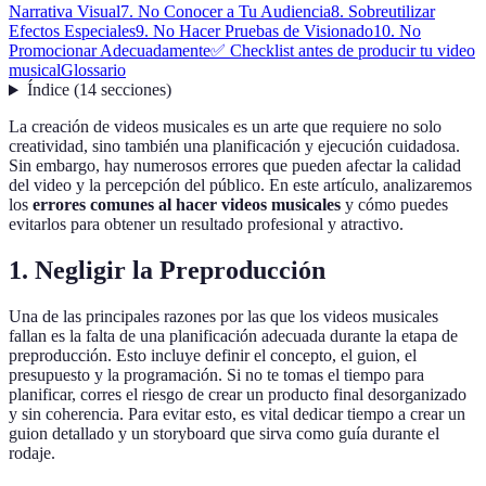
Narrativa Visual
7. No Conocer a Tu Audiencia
8. Sobreutilizar
Efectos Especiales
9. No Hacer Pruebas de Visionado
10. No
Promocionar Adecuadamente
✅ Checklist antes de producir tu video
musical
Glossario
Índice
(
14
secciones
)
La creación de videos musicales es un arte que requiere no solo
creatividad, sino también una planificación y ejecución cuidadosa.
Sin embargo, hay numerosos errores que pueden afectar la calidad
del video y la percepción del público. En este artículo, analizaremos
los
errores comunes al hacer videos musicales
y cómo puedes
evitarlos para obtener un resultado profesional y atractivo.
1. Negligir la Preproducción
Una de las principales razones por las que los videos musicales
fallan es la falta de una planificación adecuada durante la etapa de
preproducción. Esto incluye definir el concepto, el guion, el
presupuesto y la programación. Si no te tomas el tiempo para
planificar, corres el riesgo de crear un producto final desorganizado
y sin coherencia. Para evitar esto, es vital dedicar tiempo a crear un
guion detallado y un storyboard que sirva como guía durante el
rodaje.