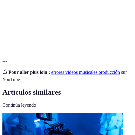
Processus de montage et d’édition après le
Postproducción
tournage, permettant d’améliorer la qualité du
final.
Narrativa
L'histoire véhiculée par les images du vidéo,
Visual
complément essentiel des paroles de la chanson.
---
📺
Pour aller plus loin :
errores videos musicales producción
sur
YouTube
Artículos similares
Continúa leyendo