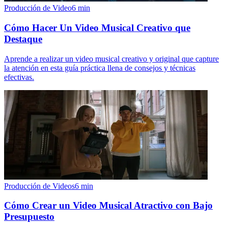
Producción de Video
6
min
Cómo Hacer Un Video Musical Creativo que
Destaque
Aprende a realizar un video musical creativo y original que capture
la atención en esta guía práctica llena de consejos y técnicas
efectivas.
Producción de Videos
6
min
Cómo Crear un Video Musical Atractivo con Bajo
Presupuesto