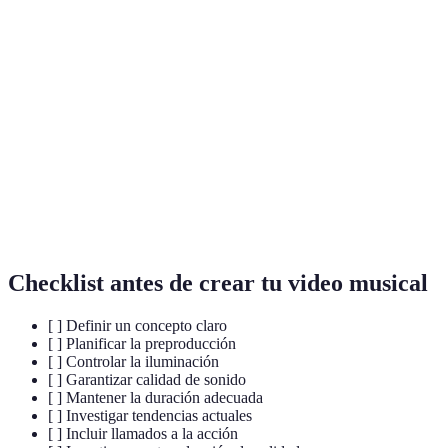
Terme
Définition
Fase de planificación en la que se trazan los
Preproducción
conceptos y elementos del video.
Proceso posterior al rodaje que incluye edición,
Postproducción
corrección de color y sonido.
Llamado a la
Estrategia utilizada para motivar a la audiencia
acción
a realizar una acción específica.
Checklist antes de crear tu video musical
[ ] Definir un concepto claro
[ ] Planificar la preproducción
[ ] Controlar la iluminación
[ ] Garantizar calidad de sonido
[ ] Mantener la duración adecuada
[ ] Investigar tendencias actuales
[ ] Incluir llamados a la acción