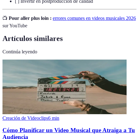
[ ] Invertir en postproducción de calidad
📺
Pour aller plus loin :
errores comunes en videos musicales 2026
sur YouTube
Artículos similares
Continúa leyendo
Creación de Videoclips
6
min
Cómo Planificar un Video Musical que Atraiga a Tu
Audiencia