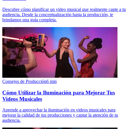
Descubre cómo planificar un video musical que realmente capte a tu
audiencia. Desde la conceptualización hasta la producción, te
brindamos una guía completa.
Consejos de Producción
6
min
Cómo Utilizar la Iluminación para Mejorar Tus
Videos Musicales
Aprende a aprovechar la iluminación en videos musicales para
mejorar la calidad de tus producciones y captar la atención de tu
audiencia.