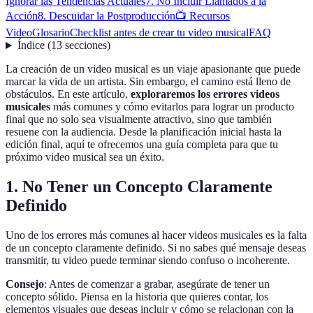
Ignorar las Tendencias Actuales
7. No Incluir Llamados a la
Acción
8. Descuidar la Postproducción
📺 Recursos
Video
Glosario
Checklist antes de crear tu video musical
FAQ
Índice
(
13
secciones
)
La creación de un video musical es un viaje apasionante que puede
marcar la vida de un artista. Sin embargo, el camino está lleno de
obstáculos. En este artículo,
exploraremos los errores videos
musicales
más comunes y cómo evitarlos para lograr un producto
final que no solo sea visualmente atractivo, sino que también
resuene con la audiencia. Desde la planificación inicial hasta la
edición final, aquí te ofrecemos una guía completa para que tu
próximo video musical sea un éxito.
1. No Tener un Concepto Claramente
Definido
Uno de los errores más comunes al hacer videos musicales es la falta
de un concepto claramente definido. Si no sabes qué mensaje deseas
transmitir, tu video puede terminar siendo confuso o incoherente.
Consejo
: Antes de comenzar a grabar, asegúrate de tener un
concepto sólido. Piensa en la historia que quieres contar, los
elementos visuales que deseas incluir y cómo se relacionan con la