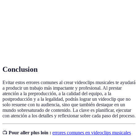
Terme
Définition
Preproducción
Etapa de planificación avant le tournage
Postproducción
Travail qui se fait après le tournage
Public Cible
Groupe de clients ou utilisateurs potentiels
Conclusion
Evitar estos errores comunes al crear videoclips musicales te ayudará
a producir un trabajo más impactante y profesional. Al prestar
atención a la preproducción, a la calidad del equipo, a la
postproducción y a la legalidad, podrás lograr un videoclip que no
solo resuene con tu audiencia, sino que también destaque en un
mundo sobresaturado de contenido. La clave es planificar, ejecutar
con atención a los detalles y reflexionar sobre cada paso del proceso.
📺
Pour aller plus loin :
errores comunes en videoclips musicales