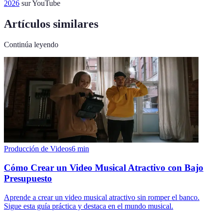
2026
sur YouTube
Artículos similares
Continúa leyendo
Producción de Videos
6
min
Cómo Crear un Video Musical Atractivo con Bajo
Presupuesto
Aprende a crear un video musical atractivo sin romper el banco.
Sigue esta guía práctica y destaca en el mundo musical.