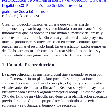
Postproducción
7. No Alinear la Música y el Videoclip
8. Olvidar las
Legalidades
📺 Para ir más allá:
Checklist antes de la
grabación
Glossario
Conclusion
Índice
(
13
secciones
)
Crear un videoclip musical es un arte que va más allá de
simplemente grabar imágenes y combinarlas con una canción. Es
fundamental que los videoclips transmitan el mensaje del artista y
conecten con la audiencia. Sin embargo, al abordar este proyecto,
muchos productores y directores caen en errores comunes que
pueden arruinar el resultado final. En este artículo, exploraremos en
detalle los errores más frecuentes al crear videoclips musicales y
cómo evitarlos para garantizar un producto de alta calidad.
1. Falta de Preproducción
La
preproducción
es una fase crucial que a menudo se pasa por
alto. Comenzar sin un plan claro puede llevar a grabaciones
caóticas. Es esencial definir el concepto, el guion y los elementos
visuales antes de iniciar la filmación. Realizar storyboards ayuda a
visualizar cada escena y organizar mejor el rodaje. Se estima que el
70% del éxito de un videoclip proviene de la planificación adecuada
previo al rodaje. Con una preproducción meticulosa, se evitan
sorpresas y se optimiza el tiempo y los recursos.