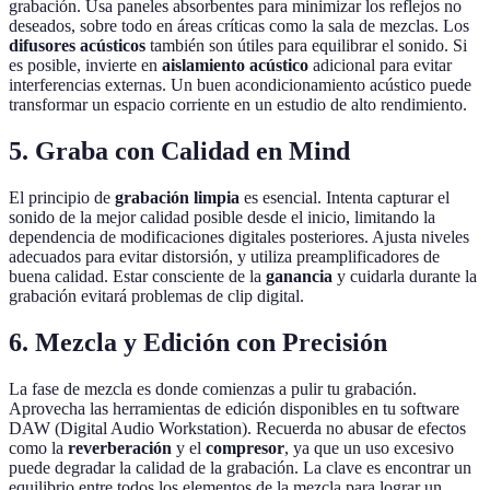
grabación. Usa paneles absorbentes para minimizar los reflejos no
deseados, sobre todo en áreas críticas como la sala de mezclas. Los
difusores acústicos
también son útiles para equilibrar el sonido. Si
es posible, invierte en
aislamiento acústico
adicional para evitar
interferencias externas. Un buen acondicionamiento acústico puede
transformar un espacio corriente en un estudio de alto rendimiento.
5. Graba con Calidad en Mind
El principio de
grabación limpia
es esencial. Intenta capturar el
sonido de la mejor calidad posible desde el inicio, limitando la
dependencia de modificaciones digitales posteriores. Ajusta niveles
adecuados para evitar distorsión, y utiliza preamplificadores de
buena calidad. Estar consciente de la
ganancia
y cuidarla durante la
grabación evitará problemas de clip digital.
6. Mezcla y Edición con Precisión
La fase de mezcla es donde comienzas a pulir tu grabación.
Aprovecha las herramientas de edición disponibles en tu software
DAW (Digital Audio Workstation). Recuerda no abusar de efectos
como la
reverberación
y el
compresor
, ya que un uso excesivo
puede degradar la calidad de la grabación. La clave es encontrar un
equilibrio entre todos los elementos de la mezcla para lograr un