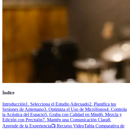
Índice
Introducción
1. Selecciona el Estudio Adecuado
2. Planifica tus
Sesiones de Antemano
3. Optimiza el Uso de Micrófonos
4. Controla
la Acústica del Espacio
5. Graba con Calidad en Mind
6. Mezcla y
Edición con Precisión
7. Mantén una Comunicación Clara
8.
Aprende de la Experiencia
📺 Recurso Video
Tabla Comparativa de