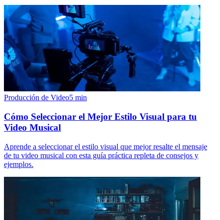
Producción de Video
5
min
Cómo Seleccionar el Mejor Estilo Visual para tu
Video Musical
Aprende a seleccionar el estilo visual que mejor resalte el mensaje
de tu video musical con esta guía práctica repleta de consejos y
ejemplos.