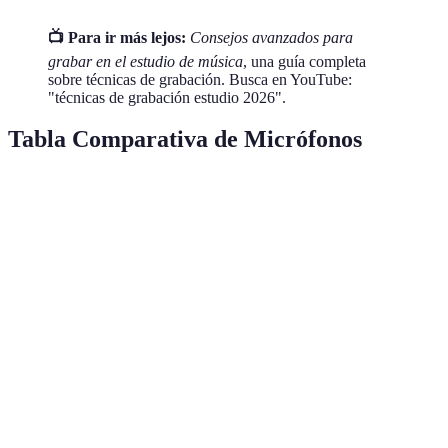
📺 Para ir más lejos:
Consejos avanzados para
grabar en el estudio de música
, una guía completa
sobre técnicas de grabación. Busca en YouTube:
"técnicas de grabación estudio 2026".
Tabla Comparativa de Micrófonos
Tipo de Micrófono
Características
Ventajas
Desventaj
Detalle en
Requiere
Alta
Condensador
frecuencias
alimentaci
sensibilidad
altas
phantom
Menos
Manejo de
Dinámico
Robusto
adecuado
altos SPL
para agudo
Respuesta
de
Frágil y