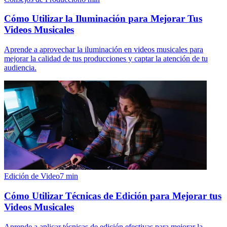
Cómo Utilizar la Iluminación para Mejorar Tus
Videos Musicales
Aprende a aprovechar la iluminación en videos musicales para
mejorar la calidad de tus producciones y captar la atención de tu
audiencia.
Edición de Video
7
min
Cómo Utilizar Técnicas de Edición para Mejorar tus
Videos Musicales
Aprende a aplicar técnicas de edición efectivas para mejorar la