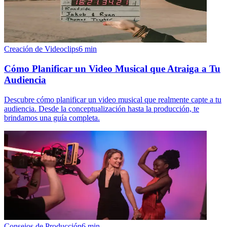
Creación de Videoclips
6
min
Cómo Planificar un Video Musical que Atraiga a Tu
Audiencia
Descubre cómo planificar un video musical que realmente capte a tu
audiencia. Desde la conceptualización hasta la producción, te
brindamos una guía completa.
Consejos de Producción
6
min