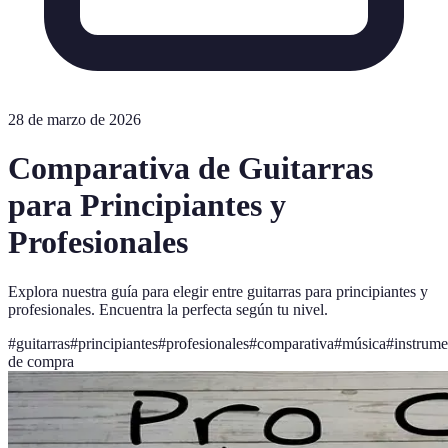
28 de marzo de 2026
Comparativa de Guitarras
para Principiantes y
Profesionales
Explora nuestra guía para elegir entre guitarras para principiantes y
profesionales. Encuentra la perfecta según tu nivel.
#
guitarras
#
principiantes
#
profesionales
#
comparativa
#
música
#
instrume
de compra