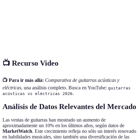
sonido
principiantes
fidelidad de audio
Diseño
Complejo, mayor
Simple y liviano
estructural
peso
Opciones de
Limitadas
Amplias
personalización
📺 Recurso Video
📺 Para ir más allá:
Comparativa de guitarras acústicas y
eléctricas
, una análisis completo. Busca en YouTube:
guitarras
.
acústicas vs eléctricas 2026
Análisis de Datos Relevantes del Mercado
Las ventas de guitarras han mostrado un aumento de
aproximadamente un 10% en los últimos años, según datos de
MarketWatch
. Este crecimiento refleja no sólo un interés renovado
en habilidades musicales, sino también una diversificación de las