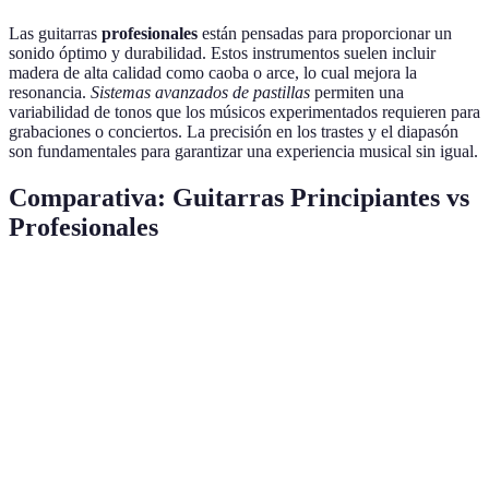
Las guitarras
profesionales
están pensadas para proporcionar un
sonido óptimo y durabilidad. Estos instrumentos suelen incluir
madera de alta calidad como caoba o arce, lo cual mejora la
resonancia.
Sistemas avanzados de pastillas
permiten una
variabilidad de tonos que los músicos experimentados requieren para
grabaciones o conciertos. La precisión en los trastes y el diapasón
son fundamentales para garantizar una experiencia musical sin igual.
Comparativa: Guitarras Principiantes vs
Profesionales
Característica
Principiantes
Profesionales
Precio
Económico
Alto costo
Madera básica,
Caoba, arce, cuerdas
Material
cuerdas de nylon
de metal
Calidad de
Aceptable para
Excelente, alta