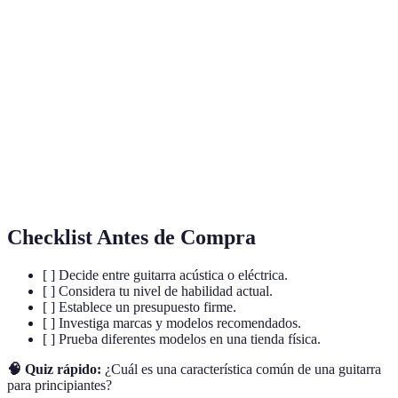
Terme
Définition
Proceso de ajustar las cuerdas para lograr el tono
Afinación
deseado.
Caoba
Tipo de madera utilizada en guitarras de alta calidad.
Dispositivos en guitarras eléctricas que amplifican el
Pastillas
sonido.
Checklist Antes de Compra
[ ] Decide entre guitarra acústica o eléctrica.
[ ] Considera tu nivel de habilidad actual.
[ ] Establece un presupuesto firme.
[ ] Investiga marcas y modelos recomendados.
[ ] Prueba diferentes modelos en una tienda física.
🧠 Quiz rápido:
¿Cuál es una característica común de una guitarra
para principiantes?