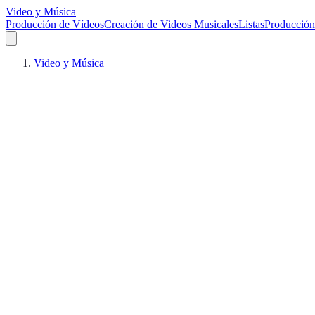
Video y Música
Producción de Vídeos
Creación de Videos Musicales
Listas
Producción
Video y Música