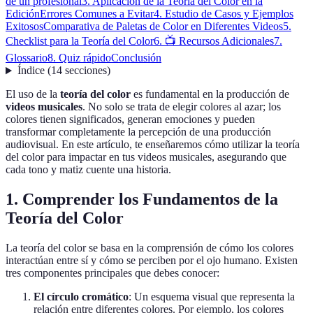
de un profesional
3. Aplicación de la Teoría del Color en la
Edición
Errores Comunes a Evitar
4. Estudio de Casos y Ejemplos
Exitosos
Comparativa de Paletas de Color en Diferentes Videos
5.
Checklist para la Teoría del Color
6. 📺 Recursos Adicionales
7.
Glossario
8. Quiz rápido
Conclusión
Índice
(
14
secciones
)
El uso de la
teoría del color
es fundamental en la producción de
videos musicales
. No solo se trata de elegir colores al azar; los
colores tienen significados, generan emociones y pueden
transformar completamente la percepción de una producción
audiovisual. En este artículo, te enseñaremos cómo utilizar la teoría
del color para impactar en tus videos musicales, asegurando que
cada tono y matiz cuente una historia.
1. Comprender los Fundamentos de la
Teoría del Color
La teoría del color se basa en la comprensión de cómo los colores
interactúan entre sí y cómo se perciben por el ojo humano. Existen
tres componentes principales que debes conocer:
El círculo cromático
: Un esquema visual que representa la
relación entre diferentes colores. Por ejemplo, los colores