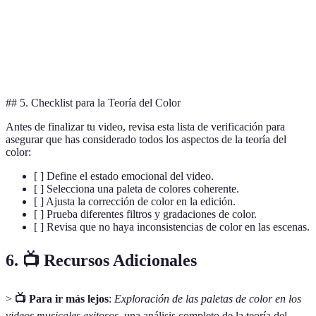
Closer (The
Azul, rosa,
Alegría y diversión
Vib
Chainsmokers)
amarillo
Blank Space
Negro, rojo,
Dr
Pasión y drama
(Taylor Swift)
blanco
en
## 5. Checklist para la Teoría del Color
Antes de finalizar tu video, revisa esta lista de verificación para
asegurar que has considerado todos los aspectos de la teoría del
color:
[ ] Define el estado emocional del video.
[ ] Selecciona una paleta de colores coherente.
[ ] Ajusta la corrección de color en la edición.
[ ] Prueba diferentes filtros y gradaciones de color.
[ ] Revisa que no haya inconsistencias de color en las escenas.
6. 📺 Recursos Adicionales
>
📺 Para ir más lejos
:
Exploración de las paletas de color en los
videos musicales exitosos
, una análisis completo de la teoría del