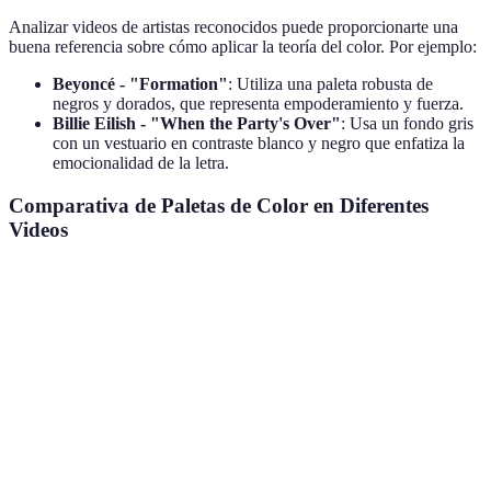
Analizar videos de artistas reconocidos puede proporcionarte una
buena referencia sobre cómo aplicar la teoría del color. Por ejemplo:
Beyoncé - "Formation"
: Utiliza una paleta robusta de
negros y dorados, que representa empoderamiento y fuerza.
Billie Eilish - "When the Party's Over"
: Usa un fondo gris
con un vestuario en contraste blanco y negro que enfatiza la
emocionalidad de la letra.
Comparativa de Paletas de Color en Diferentes
Videos
Video Musical
Paleta de Color
Emoción Transmitida
Re
Im
Formation
Negro, dorado
Empoderamiento
fue
When the
Blanco, negro,
Mi
Melancolía
Party's Over
gris
pr