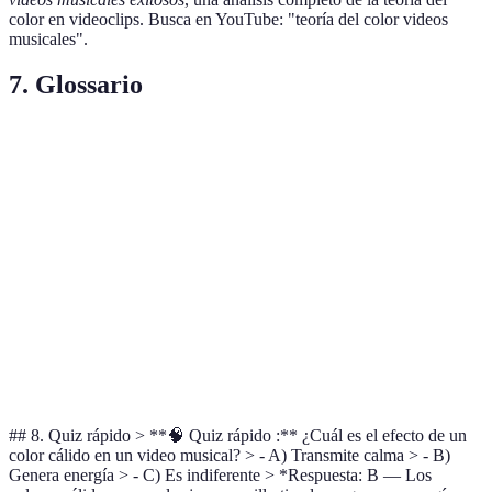
color en videoclips. Busca en YouTube: "teoría del color videos
musicales".
7. Glossario
Terme
Définition
Representación visual de la relación entre
Círculo Cromático
colores.
Temperatura del
Clasificación de colores en cálidos y fríos.
Color
Psicología del
Estudio de cómo los colores afectan las
Color
emociones.
## 8. Quiz rápido > **🧠 Quiz rápido :** ¿Cuál es el efecto de un
color cálido en un video musical? > - A) Transmite calma > - B)
Genera energía > - C) Es indiferente > *Respuesta: B — Los