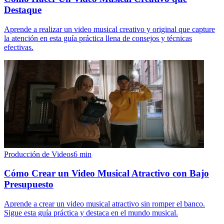
Destaque
Aprende a realizar un video musical creativo y original que capture
la atención en esta guía práctica llena de consejos y técnicas
efectivas.
Producción de Videos
6
min
Cómo Crear un Video Musical Atractivo con Bajo
Presupuesto
Aprende a crear un video musical atractivo sin romper el banco.
Sigue esta guía práctica y destaca en el mundo musical.