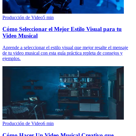
Producción de Video
5
min
Cómo Seleccionar el Mejor Estilo Visual para tu
Video Musical
Aprende a seleccionar el estilo visual que mejor resalte el mensaje
de tu video musical con esta guía práctica repleta de consejos y
ejemplos.
Producción de Video
6
min
Cómo Hacer Un Video Musical Creativo que