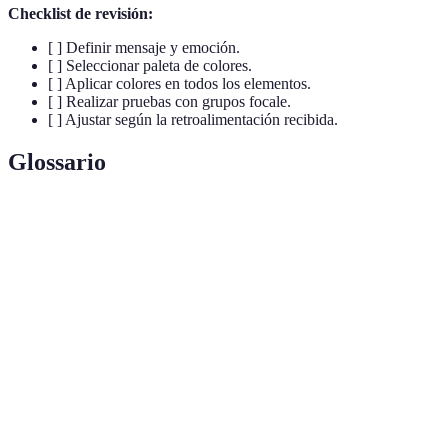
Checklist de revisión:
[ ] Definir mensaje y emoción.
[ ] Seleccionar paleta de colores.
[ ] Aplicar colores en todos los elementos.
[ ] Realizar pruebas con grupos focale.
[ ] Ajustar según la retroalimentación recibida.
Glossario
Terme
Définition
Teoría
Estudio sobre cómo los colores interactúan y cómo
del color
pueden influir en la percepción emocional.
Paleta de
Conjunto selectivo de colores elegidos para un
colores
proyecto específico.
Esquema
Combinación de colores que se utilizan de forma
de
armoniosa en un diseño visual.
colores