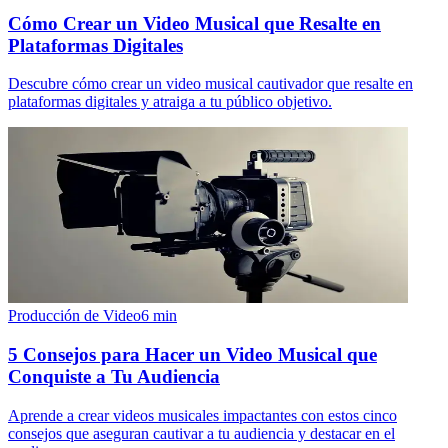
Cómo Crear un Video Musical que Resalte en
Plataformas Digitales
Descubre cómo crear un video musical cautivador que resalte en
plataformas digitales y atraiga a tu público objetivo.
Producción de Video
6
min
5 Consejos para Hacer un Video Musical que
Conquiste a Tu Audiencia
Aprende a crear videos musicales impactantes con estos cinco
consejos que aseguran cautivar a tu audiencia y destacar en el