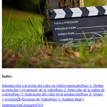
Índice
Introducción a la teoría del color en videos musicales
Paso 1: Define
la emoción y el mensaje de tu video
Paso 2: Selección de la paleta de
colores
Paso 3: Aplicación del color en la producción
Paso 4: Testeo
y revisión
📺 Recursos de Video
Paso 5: Análisis final y
optimización
Glossario
FAQ