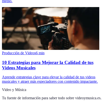
medio.
Producción de Videos
6
min
10 Estrategias para Mejorar la Calidad de tus
Videos Musicales
Aprende estrategias clave para elevar la calidad de tus videos
musicales y atraer más espectadores con contenido impactante.
Video y Música
Tu fuente de información para saber todo sobre
videoymusica.es
.