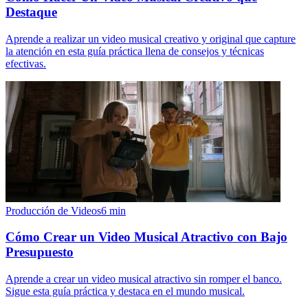
Destaque
Aprende a realizar un video musical creativo y original que capture
la atención en esta guía práctica llena de consejos y técnicas
efectivas.
Producción de Videos
6
min
Cómo Crear un Video Musical Atractivo con Bajo
Presupuesto
Aprende a crear un video musical atractivo sin romper el banco.
Sigue esta guía práctica y destaca en el mundo musical.