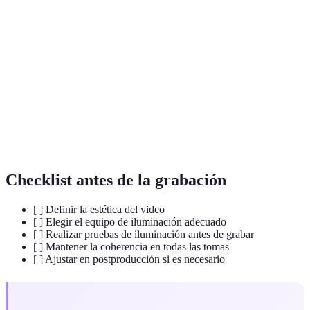
Iluminación
Técnica que utiliza tres luces para crear un aspecto
de tres
natural y profesional.
puntos
Cuando la fuente de luz se sitúa detrás del sujeto,
Contraluz
creando una silueta.
Tecnología de iluminación eficiente, ideal para
Luces LED
video debido a su bajo consumo y versatilidad.
Checklist antes de la grabación
[ ] Definir la estética del video
[ ] Elegir el equipo de iluminación adecuado
[ ] Realizar pruebas de iluminación antes de grabar
[ ] Mantener la coherencia en todas las tomas
[ ] Ajustar en postproducción si es necesario