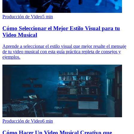
Producción de Video
5
min
Cómo Seleccionar el Mejor Estilo Visual para tu
Video Musical
Aprende a seleccionar el estilo visual que mejor resalte el mensaje
de tu video musical con esta guía práctica repleta de consejos y
ejemplos.
Producción de Video
6
min
Cómo Hacer Un Video Musical Creativo que