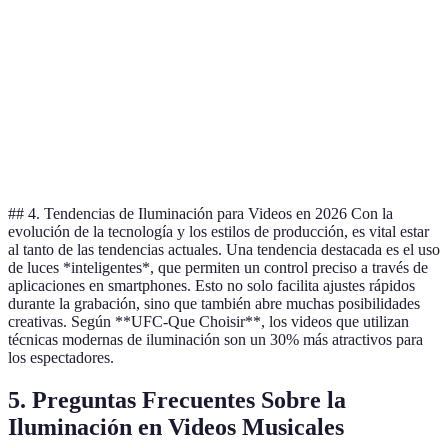
con
altos.
bie
La luz está
Pu
Aporta
detrás del
ocu
Backlighting
profundidad y
sujeto,
det
(Contraluz)
crea siluetas
creando un
imp
interesantes.
aura.
del
## 4. Tendencias de Iluminación para Videos en 2026 Con la
evolución de la tecnología y los estilos de producción, es vital estar
al tanto de las tendencias actuales. Una tendencia destacada es el uso
de luces *inteligentes*, que permiten un control preciso a través de
aplicaciones en smartphones. Esto no solo facilita ajustes rápidos
durante la grabación, sino que también abre muchas posibilidades
creativas. Según **UFC-Que Choisir**, los videos que utilizan
técnicas modernas de iluminación son un 30% más atractivos para
los espectadores.
5. Preguntas Frecuentes Sobre la
Iluminación en Videos Musicales