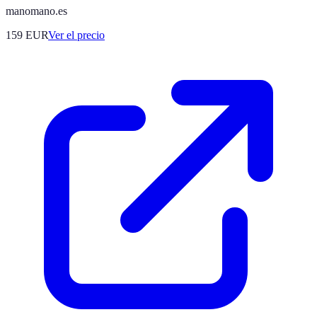
manomano.es
159
EUR
Ver el precio