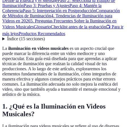
Define la Estética y el Mensaje
Paso 2: Selecciona tu Equipo de
Iluminación
Paso 3: Pruebas y Ajustes
Paso 4: Mantén la
Coherencia
Paso 5: Interpretación en Postproducción
Comparación
de Métodos de Iluminación
4. Tendencias de Iluminación para
Videos en 2026
5. Preguntas Frecuentes Sobre la Iluminación en
Videos Musicales
Glossario
Checklist antes de la grabación
📺 Para ir
más lejos
Productos Recomendados
Índice
(
15
secciones
)
La
iluminación en videos musicales
es un aspecto crucial que
puede marcar la diferencia entre un video mediocre y uno
espectacular. Esta guía está diseñada para que aprendas a aplicar
técnicas de iluminación que realzan la calidad visual de tus
producciones. A lo largo de este artículo, exploraremos los
elementos fundamentales de la iluminación, cómo integrarlos de
manera efectiva y algunos consejos prácticos para evitar errores
comunes. La iluminación adecuada no solo mejora la estética del
video, sino que también ayuda a transmitir el mensaje emocional y
artístico de la música.
1. ¿Qué es la Iluminación en Videos
Musicales?
La iluminación para videos musicales se refiere al uso de diversas