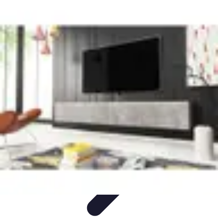
Video y Música
Producción de Vídeos
Creación de Videos
Musicales
Listas
Producción de Videos
Promoción Musical
Video y Música