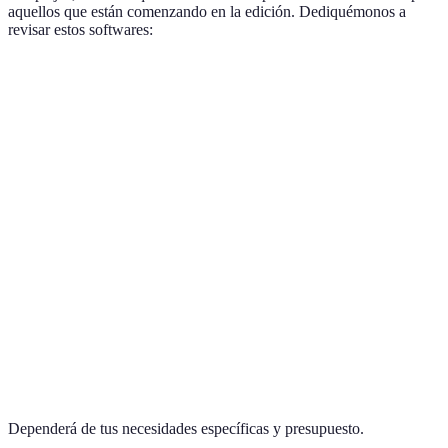
aquellos que están comenzando en la edición. Dediquémonos a
revisar estos softwares:
Software
Facilidad de Uso
Funcionalidades Avanzadas
Adobe
After
Bajo
Muy Alto
S
Effects
Final Cut
Medio
Alto
Pro
DaVinci
Medio
Alto
G
Resolve
Dependerá de tus necesidades específicas y presupuesto.