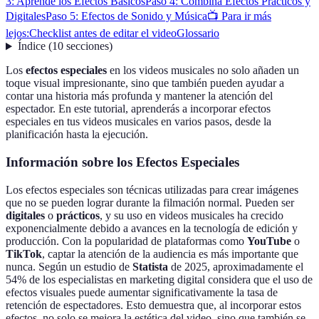
3: Aprende los Efectos Básicos
Paso 4: Combina Efectos Prácticos y
Digitales
Paso 5: Efectos de Sonido y Música
📺 Para ir más
lejos:
Checklist antes de editar el video
Glossario
Índice
(
10
secciones
)
Los
efectos especiales
en los videos musicales no solo añaden un
toque visual impresionante, sino que también pueden ayudar a
contar una historia más profunda y mantener la atención del
espectador. En este tutorial, aprenderás a incorporar efectos
especiales en tus videos musicales en varios pasos, desde la
planificación hasta la ejecución.
Información sobre los Efectos Especiales
Los efectos especiales son técnicas utilizadas para crear imágenes
que no se pueden lograr durante la filmación normal. Pueden ser
digitales
o
prácticos
, y su uso en videos musicales ha crecido
exponencialmente debido a avances en la tecnología de edición y
producción. Con la popularidad de plataformas como
YouTube
o
TikTok
, captar la atención de la audiencia es más importante que
nunca. Según un estudio de
Statista
de 2025, aproximadamente el
54% de los especialistas en marketing digital considera que el uso de
efectos visuales puede aumentar significativamente la tasa de
retención de espectadores. Esto demuestra que, al incorporar estos
efectos, no solo se mejora la estética del video, sino que también se