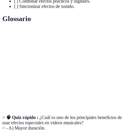
[ ] Combinar efectos prácticos y digitales.
[ ] Sincronizar efectos de sonido.
Glossario
Terme
Définition
Efectos
Técnicas para crear imágenes que no pueden
especiales
lograrse en filmación normal.
Guion gráfico para planificar visualmente el
Storyboard
contenido de un video.
Fase final de producción donde se lleva a cabo
Postproducción
la edición y los efectos.
>
🧠 Quiz rápido :
¿Cuál es uno de los principales beneficios de
usar efectos especiales en videos musicales?
> - A) Mayor duración.