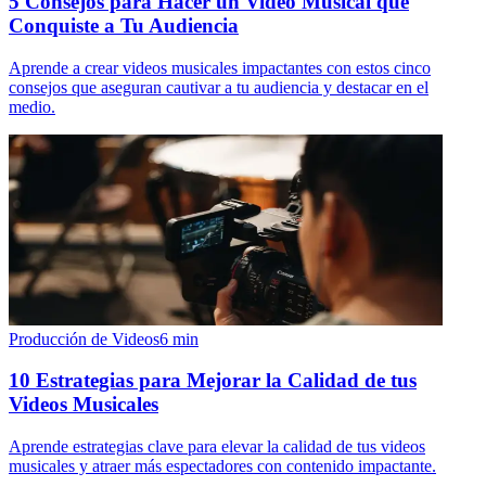
5 Consejos para Hacer un Video Musical que
Conquiste a Tu Audiencia
Aprende a crear videos musicales impactantes con estos cinco
consejos que aseguran cautivar a tu audiencia y destacar en el
medio.
Producción de Videos
6
min
10 Estrategias para Mejorar la Calidad de tus
Videos Musicales
Aprende estrategias clave para elevar la calidad de tus videos
musicales y atraer más espectadores con contenido impactante.