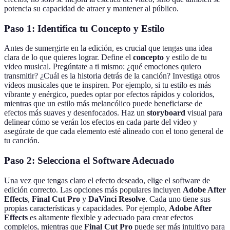
potencia su capacidad de atraer y mantener al público.
Paso 1: Identifica tu Concepto y Estilo
Antes de sumergirte en la edición, es crucial que tengas una idea
clara de lo que quieres lograr. Define el
concepto
y estilo de tu
video musical. Pregúntate a ti mismo: ¿qué emociones quiero
transmitir? ¿Cuál es la historia detrás de la canción? Investiga otros
videos musicales que te inspiren. Por ejemplo, si tu estilo es más
vibrante y enérgico, puedes optar por efectos rápidos y coloridos,
mientras que un estilo más melancólico puede beneficiarse de
efectos más suaves y desenfocados. Haz un
storyboard
visual para
delinear cómo se verán los efectos en cada parte del video y
asegúrate de que cada elemento esté alineado con el tono general de
tu canción.
Paso 2: Selecciona el Software Adecuado
Una vez que tengas claro el efecto deseado, elige el software de
edición correcto. Las opciones más populares incluyen
Adobe After
Effects
,
Final Cut Pro
y
DaVinci Resolve
. Cada uno tiene sus
propias características y capacidades. Por ejemplo,
Adobe After
Effects
es altamente flexible y adecuado para crear efectos
complejos, mientras que
Final Cut Pro
puede ser más intuitivo para