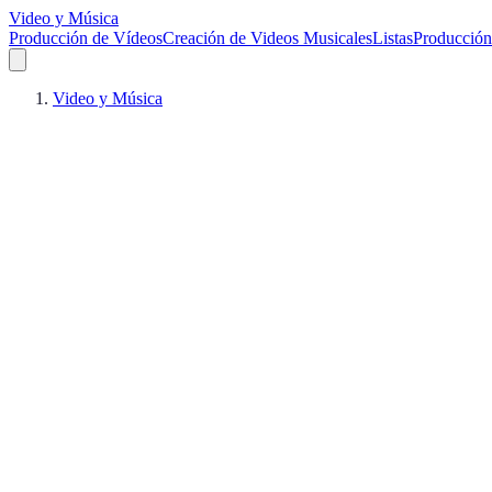
Video y Música
Producción de Vídeos
Creación de Videos Musicales
Listas
Producción
Video y Música