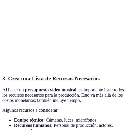
Elemento
Coste estimado por día
Notas
Alquiler de
Considera el
200 EUR
cámara
modelo necesario
Verifica su
Cinematógrafo
300 EUR
experiencia
Coste de permisos
Locación
150 EUR
incluidos
3. Crea una Lista de Recursos Necesarios
Al hacer un
presupuesto video musical
, es importante listar todos
los recursos necesarios para la producción. Esto va más allá de los
costos monetarios; también incluye tiempo.
Algunos recursos a considerar:
Equipo técnico:
Cámaras, luces, micrófonos.
Recursos humanos:
Personal de producción, actores,