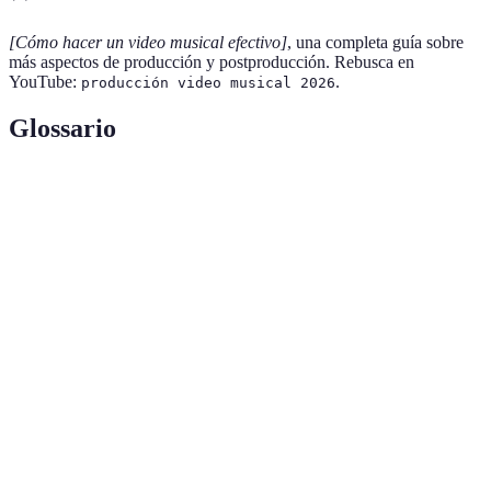
[Cómo hacer un video musical efectivo]
, una completa guía sobre
más aspectos de producción y postproducción. Rebusca en
YouTube:
.
producción video musical 2026
Glossario
Terme
Définition
Plan económico que detalla todos los gastos
Presupuesto
para un proyecto.
Proceso de creación de un video, desde la pre-
Producción
producción hasta la postproducción.
Etapa de producción que sigue al rodaje,
Postproducción
implica la edición y finalización del video.