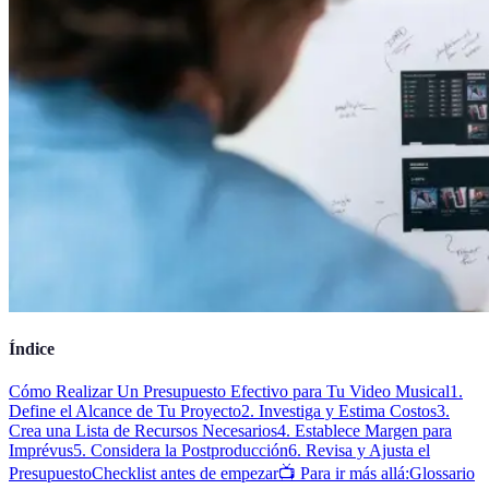
Índice
Cómo Realizar Un Presupuesto Efectivo para Tu Video Musical
1.
Define el Alcance de Tu Proyecto
2. Investiga y Estima Costos
3.
Crea una Lista de Recursos Necesarios
4. Establece Margen para
Imprévus
5. Considera la Postproducción
6. Revisa y Ajusta el
Presupuesto
Checklist antes de empezar
📺 Para ir más allá:
Glossario