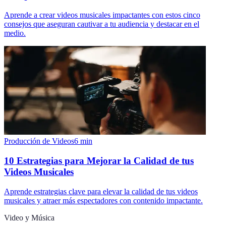
Aprende a crear videos musicales impactantes con estos cinco
consejos que aseguran cautivar a tu audiencia y destacar en el
medio.
Producción de Videos
6
min
10 Estrategias para Mejorar la Calidad de tus
Videos Musicales
Aprende estrategias clave para elevar la calidad de tus videos
musicales y atraer más espectadores con contenido impactante.
Video y Música