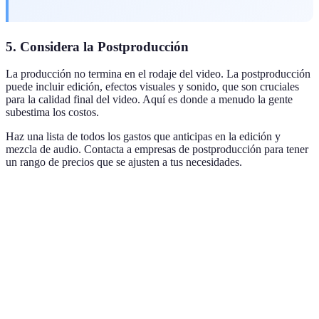
5. Considera la Postproducción
La producción no termina en el rodaje del video. La postproducción
puede incluir edición, efectos visuales y sonido, que son cruciales
para la calidad final del video. Aquí es donde a menudo la gente
subestima los costos.
Haz una lista de todos los gastos que anticipas en la edición y
mezcla de audio. Contacta a empresas de postproducción para tener
un rango de precios que se ajusten a tus necesidades.
Tarea
Costo estimado
Notas
Edición de
Considera la duración del
500 EUR
video
material
Diseño gráfico
300 EUR
Para gráficos y animaciones
Incluye mezcla y