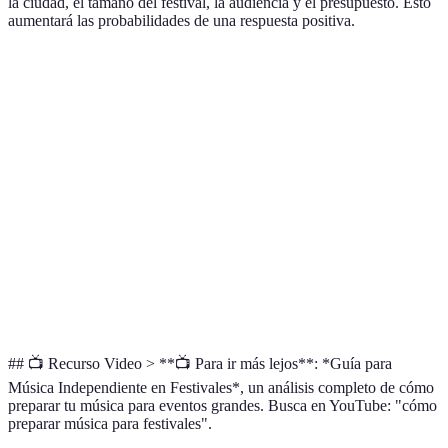
la ciudad, el tamaño del festival, la audiencia y el presupuesto. Esto
aumentará las probabilidades de una respuesta positiva.
Criterio
Festival A
Festival B
Festival C
Género preferido
Rock
Jazz
Electrónica
Ubicación
Madrid
Barcelona
Valencia
Tamaño del
Grande
Mediano
Pequeño
público
Período de
Enero-
Marzo-
Abril-
postulación
Marzo
Abril
Junio
## 📺 Recurso Video > **📺 Para ir más lejos**: *Guía para
Música Independiente en Festivales*, un análisis completo de cómo
preparar tu música para eventos grandes. Busca en YouTube: "cómo
preparar música para festivales".