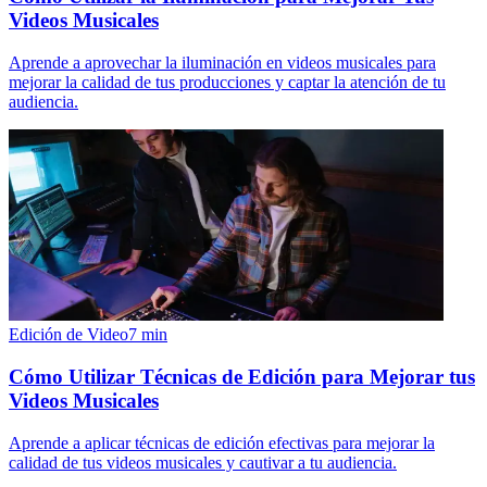
Videos Musicales
Aprende a aprovechar la iluminación en videos musicales para
mejorar la calidad de tus producciones y captar la atención de tu
audiencia.
Edición de Video
7
min
Cómo Utilizar Técnicas de Edición para Mejorar tus
Videos Musicales
Aprende a aplicar técnicas de edición efectivas para mejorar la
calidad de tus videos musicales y cautivar a tu audiencia.