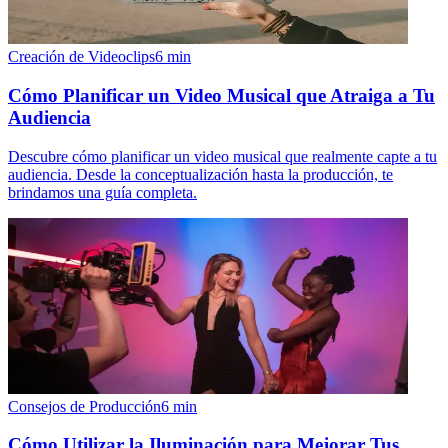
Creación de Videoclips
6
min
Cómo Planificar un Video Musical que Atraiga a Tu
Audiencia
Descubre cómo planificar un video musical que realmente capte a tu
audiencia. Desde la conceptualización hasta la producción, te
brindamos una guía completa.
Consejos de Producción
6
min
Cómo Utilizar la Iluminación para Mejorar Tus