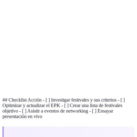
Terme
Définition
Kit de Prensa Electrónico, un documento que
EPK
resume información clave sobre un artista.
Proceso de construir relaciones profesionales que
Networking
pueden ser útiles para el desarrollo de tu carrera.
Una actuación especialmente diseñada para
Showcase
demostrar el talento de un artista a posibles agentes
y promotores.
## Checklist Acción - [ ] Investigar festivales y sus criterios - [ ]
Optimizar y actualizar el EPK - [ ] Crear una lista de festivales
objetivo - [ ] Asistir a eventos de networking - [ ] Ensayar
presentación en vivo