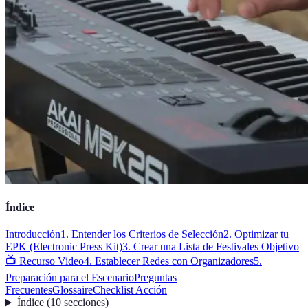
Índice
Introducción
1. Entender los Criterios de Selección
2. Optimizar tu
EPK (Electronic Press Kit)
3. Crear una Lista de Festivales Objetivo
📺 Recurso Video
4. Establecer Redes con Organizadores
5.
Preparación para el Escenario
Preguntas
Frecuentes
Glossaire
Checklist Acción
Índice
(
10
secciones
)