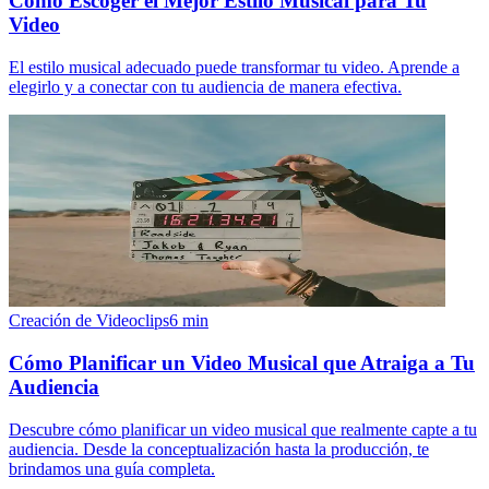
Cómo Escoger el Mejor Estilo Musical para Tu
Video
El estilo musical adecuado puede transformar tu video. Aprende a
elegirlo y a conectar con tu audiencia de manera efectiva.
Creación de Videoclips
6
min
Cómo Planificar un Video Musical que Atraiga a Tu
Audiencia
Descubre cómo planificar un video musical que realmente capte a tu
audiencia. Desde la conceptualización hasta la producción, te
brindamos una guía completa.