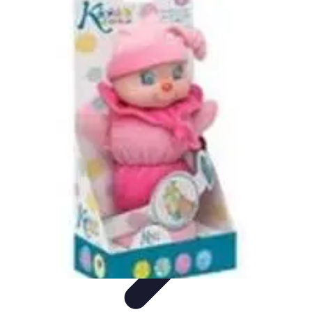
Video y Música
Producción de Vídeos
Creación de Videos
Musicales
Listas
Producción de Videos
Promoción Musical
Video y Música