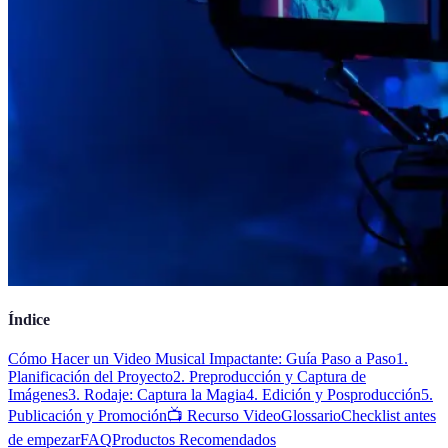
Índice
Cómo Hacer un Video Musical Impactante: Guía Paso a Paso
1.
Planificación del Proyecto
2. Preproducción y Captura de
Imágenes
3. Rodaje: Captura la Magia
4. Edición y Posproducción
5.
Publicación y Promoción
📺 Recurso Video
Glossario
Checklist antes
de empezar
FAQ
Productos Recomendados