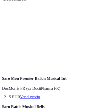
Terme
Définition
Un guion gráfico que representa visualmente
Storyboard
cómo se desarrollará el video.
La fase de planificación y preparación antes de
Preproducción
comenzar a grabar.
El proceso de editar y finalizar el video después
Posproducción
de la grabación.
Saro Mon Premier Ballon Musical 1ut
DocMorris FR (ex DoctiPharma FR)
12.15
EUR
Ver el precio
Saro Rattle Musical Bells