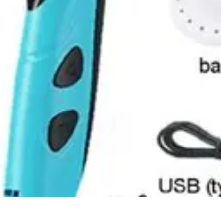
Video y Música
Producción de Vídeos
Creación de Videos Musicales
Listas
Producción
Video y Música