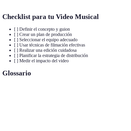
Checklist para tu Video Musical
[ ] Definir el concepto y guion
[ ] Crear un plan de producción
[ ] Seleccionar el equipo adecuado
[ ] Usar técnicas de filmación efectivas
[ ] Realizar una edición cuidadosa
[ ] Planificar la estrategia de distribución
[ ] Medir el impacto del video
Glossario
Terme
Définition
Fase de edición y montaje de un video tras la
Postproducción
grabación.
Proceso de crear un guion gráfico para
Storyboarding
visualizar escenas de un video.