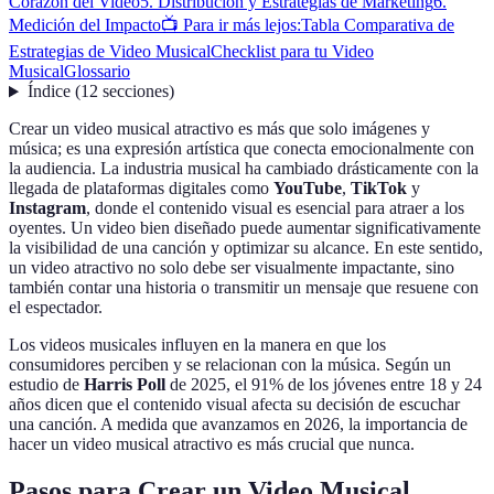
Corazón del Video
5. Distribución y Estrategias de Marketing
6.
Medición del Impacto
📺 Para ir más lejos:
Tabla Comparativa de
Estrategias de Video Musical
Checklist para tu Video
Musical
Glossario
Índice
(
12
secciones
)
Crear un video musical atractivo es más que solo imágenes y
música; es una expresión artística que conecta emocionalmente con
la audiencia. La industria musical ha cambiado drásticamente con la
llegada de plataformas digitales como
YouTube
,
TikTok
y
Instagram
, donde el contenido visual es esencial para atraer a los
oyentes. Un video bien diseñado puede aumentar significativamente
la visibilidad de una canción y optimizar su alcance. En este sentido,
un video atractivo no solo debe ser visualmente impactante, sino
también contar una historia o transmitir un mensaje que resuene con
el espectador.
Los videos musicales influyen en la manera en que los
consumidores perciben y se relacionan con la música. Según un
estudio de
Harris Poll
de 2025, el 91% de los jóvenes entre 18 y 24
años dicen que el contenido visual afecta su decisión de escuchar
una canción. A medida que avanzamos en 2026, la importancia de
hacer un video musical atractivo es más crucial que nunca.
Pasos para Crear un Video Musical