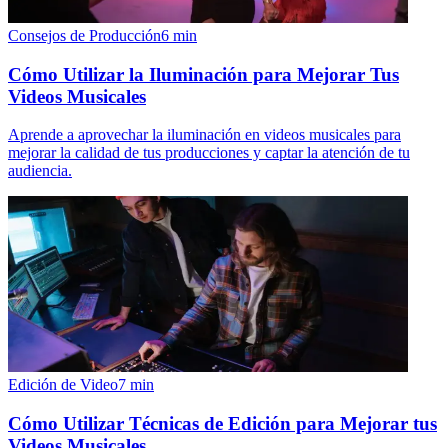
Consejos de Producción
6
min
Cómo Utilizar la Iluminación para Mejorar Tus
Videos Musicales
Aprende a aprovechar la iluminación en videos musicales para
mejorar la calidad de tus producciones y captar la atención de tu
audiencia.
Edición de Video
7
min
Cómo Utilizar Técnicas de Edición para Mejorar tus
Videos Musicales