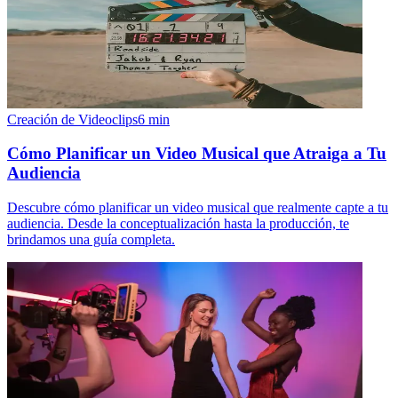
Creación de Videoclips
6
min
Cómo Planificar un Video Musical que Atraiga a Tu
Audiencia
Descubre cómo planificar un video musical que realmente capte a tu
audiencia. Desde la conceptualización hasta la producción, te
brindamos una guía completa.