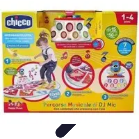
Video y Música
Producción de Vídeos
Creación de Videos
Musicales
Listas
Producción de Videos
Promoción Musical
Video y Música