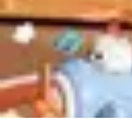
Video y Música
Producción de Vídeos
Creación de Videos Musicales
Listas
Producción
Video y Música