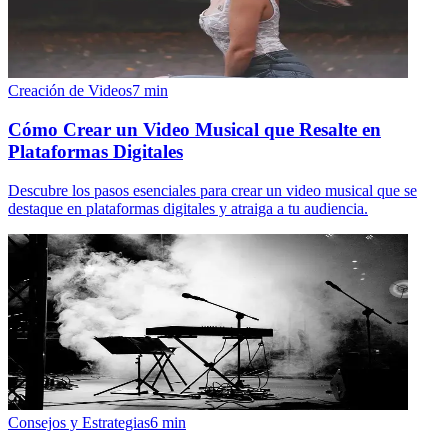
Creación de Videos
7
min
Cómo Crear un Video Musical que Resalte en
Plataformas Digitales
Descubre los pasos esenciales para crear un video musical que se
destaque en plataformas digitales y atraiga a tu audiencia.
Consejos y Estrategias
6
min