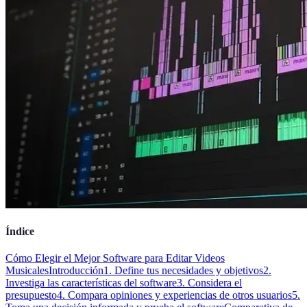
Índice
Cómo Elegir el Mejor Software para Editar Videos
Musicales
Introducción
1. Define tus necesidades y objetivos
2.
Investiga las características del software
3. Considera el
presupuesto
4. Compara opiniones y experiencias de otros usuarios
5.