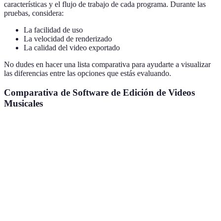
características y el flujo de trabajo de cada programa. Durante las
pruebas, considera:
La facilidad de uso
La velocidad de renderizado
La calidad del video exportado
No dudes en hacer una lista comparativa para ayudarte a visualizar
las diferencias entre las opciones que estás evaluando.
Comparativa de Software de Edición de Videos
Musicales
Característica
Software A
Software B
Software C
Interfaz de
Intuitiva
Compleja
Amigable
usuario
Compra
Coste
Free
Suscripción
única