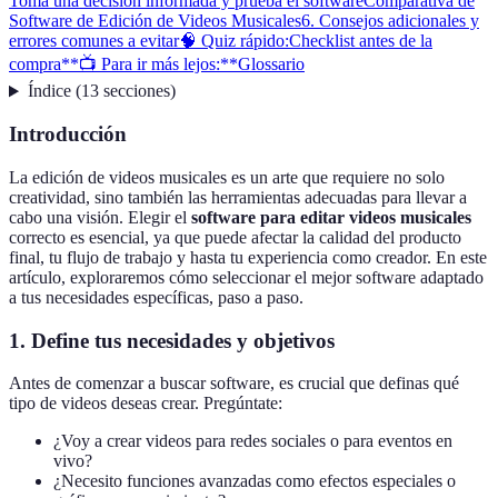
Toma una decisión informada y prueba el software
Comparativa de
Software de Edición de Videos Musicales
6. Consejos adicionales y
errores comunes a evitar
🧠 Quiz rápido:
Checklist antes de la
compra
**📺 Para ir más lejos:**
Glossario
Índice
(
13
secciones
)
Introducción
La edición de videos musicales es un arte que requiere no solo
creatividad, sino también las herramientas adecuadas para llevar a
cabo una visión. Elegir el
software para editar videos musicales
correcto es esencial, ya que puede afectar la calidad del producto
final, tu flujo de trabajo y hasta tu experiencia como creador. En este
artículo, exploraremos cómo seleccionar el mejor software adaptado
a tus necesidades específicas, paso a paso.
1. Define tus necesidades y objetivos
Antes de comenzar a buscar software, es crucial que definas qué
tipo de videos deseas crear. Pregúntate:
¿Voy a crear videos para redes sociales o para eventos en
vivo?
¿Necesito funciones avanzadas como efectos especiales o