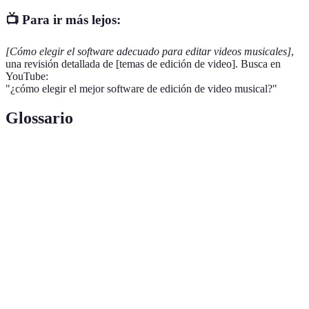
📺 Para ir más lejos:
[Cómo elegir el software adecuado para editar videos musicales]
,
una revisión detallada de [temas de edición de video]. Busca en
YouTube:
"¿cómo elegir el mejor software de edición de video musical?"
Glossario
Terme
Définition
Edición no
Método de edición que permite trabajar de forma
lineal
flexible.
Proceso de generar el video final a partir de la
Renderizado
edición.
Interfaz de
Diseño y disposición visual del software que
usuario
afecta la usabilidad.