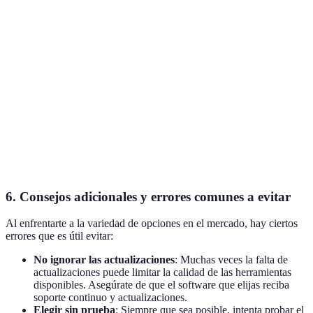
Efectos
Básicos
Avanzados
Intermedios
disponibles
No
Soporte técnico
Limitado
24/7
disponible
Requisitos del
Bajo
Alto
Medio
sistema
Valoración de
4.2/5
3.8/5
4.8/5
usuarios
6. Consejos adicionales y errores comunes a evitar
Al enfrentarte a la variedad de opciones en el mercado, hay ciertos
errores que es útil evitar:
No ignorar las actualizaciones
: Muchas veces la falta de
actualizaciones puede limitar la calidad de las herramientas
disponibles. Asegúrate de que el software que elijas reciba
soporte continuo y actualizaciones.
Elegir sin prueba
: Siempre que sea posible, intenta probar el