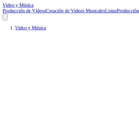
Video y Música
Producción de Vídeos
Creación de Videos Musicales
Listas
Producción
Video y Música