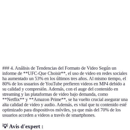
Archivo
Redes
Almacenamiento
Uso Común
Sociales,
Cine, Apple
grande
YouTube
Ideal
Ideal para
Poca
Veredicto
para la
profesionales
popularidad hoy
mayoría
### 4. Análisis de Tendencias del Formato de Video Según un
informe de **UFC-Que Choisir**, el uso de video en redes sociales
ha aumentado un 53% en los últimos tres años. Al mismo tiempo, el
80% de los usuarios de YouTube prefieren videos en MP4 debido a
su calidad y compresión. Además, con el auge del contenido en
streaming y las plataformas de video bajo demanda, como
**Netflix** y **Amazon Prime**, se ha vuelto crucial asegurar una
alta calidad de video y audio. Además, es vital que tu contenido esté
optimizado para dispositivos móviles, ya que más del 70% de los
usuarios acceden a videos a través de smartphones.
💡 Avis d'expert :