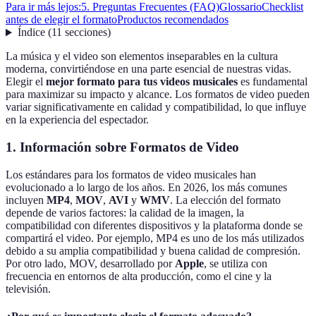
Para ir más lejos:
5. Preguntas Frecuentes (FAQ)
Glossario
Checklist
antes de elegir el formato
Productos recomendados
Índice
(
11
secciones
)
La música y el video son elementos inseparables en la cultura
moderna, convirtiéndose en una parte esencial de nuestras vidas.
Elegir el
mejor formato para tus videos musicales
es fundamental
para maximizar su impacto y alcance. Los formatos de video pueden
variar significativamente en calidad y compatibilidad, lo que influye
en la experiencia del espectador.
1. Información sobre Formatos de Video
Los estándares para los formatos de video musicales han
evolucionado a lo largo de los años. En 2026, los más comunes
incluyen
MP4
,
MOV
,
AVI
y
WMV
. La elección del formato
depende de varios factores: la calidad de la imagen, la
compatibilidad con diferentes dispositivos y la plataforma donde se
compartirá el video. Por ejemplo, MP4 es uno de los más utilizados
debido a su amplia compatibilidad y buena calidad de compresión.
Por otro lado, MOV, desarrollado por
Apple
, se utiliza con
frecuencia en entornos de alta producción, como el cine y la
televisión.