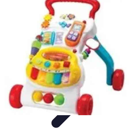
Video y Música
Producción de Vídeos
Creación de Videos
Musicales
Listas
Producción de Videos
Promoción Musical
Video y Música