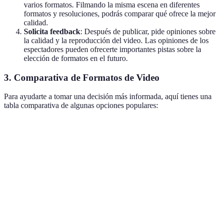
varios formatos. Filmando la misma escena en diferentes
formatos y resoluciones, podrás comparar qué ofrece la mejor
calidad.
Solicita feedback
: Después de publicar, pide opiniones sobre
la calidad y la reproducción del video. Las opiniones de los
espectadores pueden ofrecerte importantes pistas sobre la
elección de formatos en el futuro.
3. Comparativa de Formatos de Video
Para ayudarte a tomar una decisión más informada, aquí tienes una
tabla comparativa de algunas opciones populares:
Criterio
MP4
MOV
AVI
Compatibilidad
Alta
Media
Baja
Calidad de
Buena
Muy buena
Buena
Imagen
Compresión de
Alta
Media
Baja