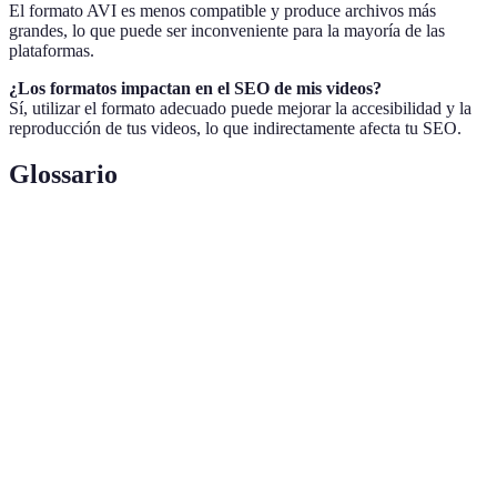
El formato AVI es menos compatible y produce archivos más
grandes, lo que puede ser inconveniente para la mayoría de las
plataformas.
¿Los formatos impactan en el SEO de mis videos?
Sí, utilizar el formato adecuado puede mejorar la accesibilidad y la
reproducción de tus videos, lo que indirectamente afecta tu SEO.
Glossario
Terme
Définition
Formato de video popular conocido por su calidad y
MP4
compresión.
MOV
Formato de video de alta calidad desarrollado por Apple.
Formato más antiguo que produce archivos de gran
AVI
tamaño.