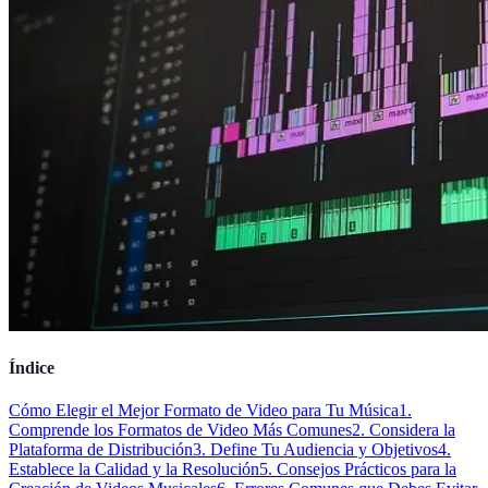
Índice
Cómo Elegir el Mejor Formato de Video para Tu Música
1.
Comprende los Formatos de Video Más Comunes
2. Considera la
Plataforma de Distribución
3. Define Tu Audiencia y Objetivos
4.
Establece la Calidad y la Resolución
5. Consejos Prácticos para la