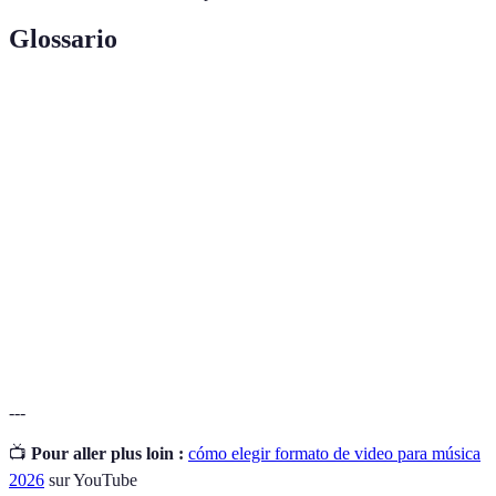
Glossario
Terme
Définition
Formato de video más común, equilibrado entre
MP4
calidad y tamaño.
Detalle visual del video que afectará la calidad de la
Resolución
imagen.
Transmisión de video en tiempo real a través de
Streaming
Internet.
---
📺
Pour aller plus loin :
cómo elegir formato de video para música
2026
sur YouTube