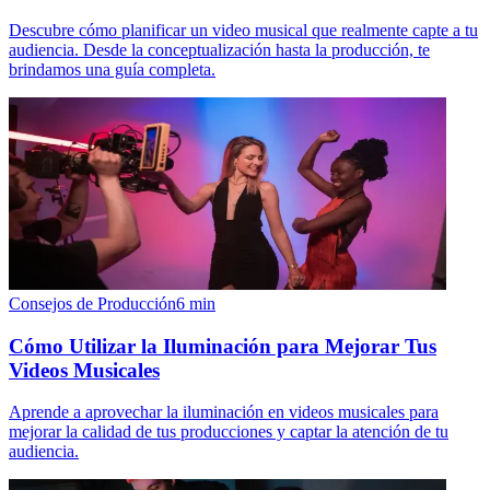
Descubre cómo planificar un video musical que realmente capte a tu
audiencia. Desde la conceptualización hasta la producción, te
brindamos una guía completa.
Consejos de Producción
6
min
Cómo Utilizar la Iluminación para Mejorar Tus
Videos Musicales
Aprende a aprovechar la iluminación en videos musicales para
mejorar la calidad de tus producciones y captar la atención de tu
audiencia.