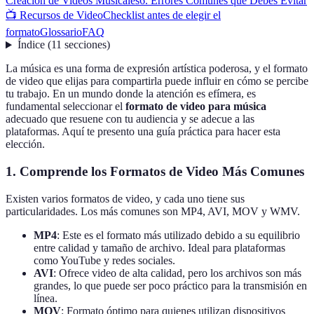
Creación de Videos Musicales
6. Errores Comunes que Debes Evitar
📺 Recursos de Video
Checklist antes de elegir el
formato
Glossario
FAQ
Índice
(
11
secciones
)
La música es una forma de expresión artística poderosa, y el formato
de video que elijas para compartirla puede influir en cómo se percibe
tu trabajo. En un mundo donde la atención es efímera, es
fundamental seleccionar el
formato de video para música
adecuado que resuene con tu audiencia y se adecue a las
plataformas. Aquí te presento una guía práctica para hacer esta
elección.
1. Comprende los Formatos de Video Más Comunes
Existen varios formatos de video, y cada uno tiene sus
particularidades. Los más comunes son MP4, AVI, MOV y WMV.
MP4
: Este es el formato más utilizado debido a su equilibrio
entre calidad y tamaño de archivo. Ideal para plataformas
como YouTube y redes sociales.
AVI
: Ofrece video de alta calidad, pero los archivos son más
grandes, lo que puede ser poco práctico para la transmisión en
línea.
MOV
: Formato óptimo para quienes utilizan dispositivos