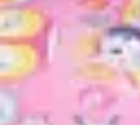
Video y Música
Producción de Vídeos
Creación de Videos Musicales
Listas
Producción
Video y Música