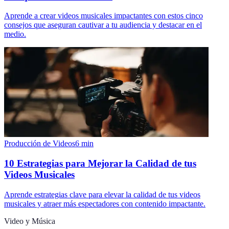
Aprende a crear videos musicales impactantes con estos cinco
consejos que aseguran cautivar a tu audiencia y destacar en el
medio.
Producción de Videos
6
min
10 Estrategias para Mejorar la Calidad de tus
Videos Musicales
Aprende estrategias clave para elevar la calidad de tus videos
musicales y atraer más espectadores con contenido impactante.
Video y Música