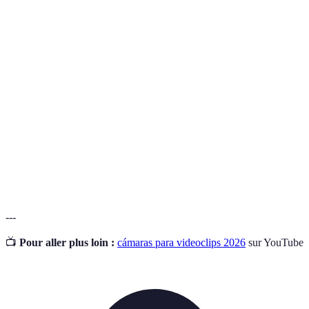
Terme
Définition
Cámara
Cámara digital de lente única réflex que permite
DSLR
intercambiar objetivos.
Micrófono direccional que capta sonido desde un
Micrófono
ángulo específico, ideal para grabaciones al aire
de cañón
libre.
Soporte de tres patas que estabiliza la cámara,
Trípode
evitando movimientos y temblores.
---
📺
Pour aller plus loin :
cámaras para videoclips 2026
sur YouTube