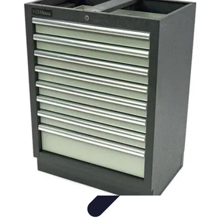
Video y Música
Producción de Vídeos
Creación de Videos
Musicales
Listas
Producción de Videos
Promoción Musical
Video y Música