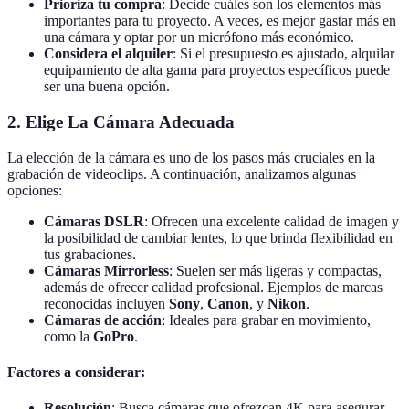
Prioriza tu compra
: Decide cuáles son los elementos más
importantes para tu proyecto. A veces, es mejor gastar más en
una cámara y optar por un micrófono más económico.
Considera el alquiler
: Si el presupuesto es ajustado, alquilar
equipamiento de alta gama para proyectos específicos puede
ser una buena opción.
2. Elige La Cámara Adecuada
La elección de la cámara es uno de los pasos más cruciales en la
grabación de videoclips. A continuación, analizamos algunas
opciones:
Cámaras DSLR
: Ofrecen una excelente calidad de imagen y
la posibilidad de cambiar lentes, lo que brinda flexibilidad en
tus grabaciones.
Cámaras Mirrorless
: Suelen ser más ligeras y compactas,
además de ofrecer calidad profesional. Ejemplos de marcas
reconocidas incluyen
Sony
,
Canon
, y
Nikon
.
Cámaras de acción
: Ideales para grabar en movimiento,
como la
GoPro
.
Factores a considerar:
Resolución
: Busca cámaras que ofrezcan 4K para asegurar