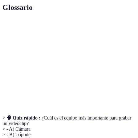
Glossario
Terme
Définition
Cámara réflex digital, ideal para fotografía y
DSLR
video de alta calidad.
Estabilización de imagen en el cuerpo de la
IBIS
cámara, ayuda a eliminar el temblor.
Iluminación
Técnica que utiliza tres fuentes de luz para lograr
de tres
un efecto de iluminación equilibrado.
puntos
>
🧠 Quiz rápido :
¿Cuál es el equipo más importante para grabar
un videoclip?
> - A) Cámara
> - B) Trípode