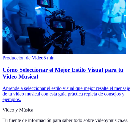
Producción de Video
5
min
Cómo Seleccionar el Mejor Estilo Visual para tu
Video Musical
Aprende a seleccionar el estilo visual que mejor resalte el mensaje
de tu video musical con esta guía práctica repleta de consejos y
ejemplos.
Video y Música
Tu fuente de información para saber todo sobre
videoymusica.es
.