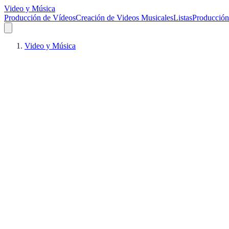
Video y Música
Producción de Vídeos
Creación de Videos Musicales
Listas
Producción
Video y Música