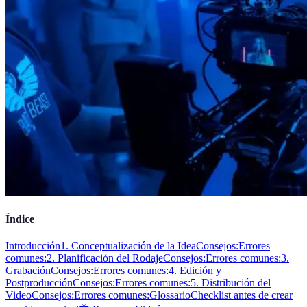
Índice
Introducción
1. Conceptualización de la Idea
Consejos:
Errores
comunes:
2. Planificación del Rodaje
Consejos:
Errores comunes:
3.
Grabación
Consejos:
Errores comunes:
4. Edición y
Postproducción
Consejos:
Errores comunes:
5. Distribución del
Video
Consejos:
Errores comunes:
Glossario
Checklist antes de crear