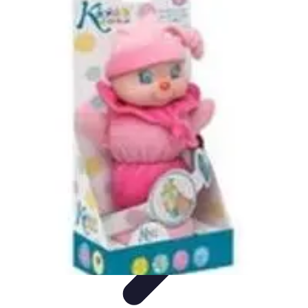
Video y Música
Producción de Vídeos
Creación de Videos
Musicales
Listas
Producción de Videos
Promoción Musical
Video y Música