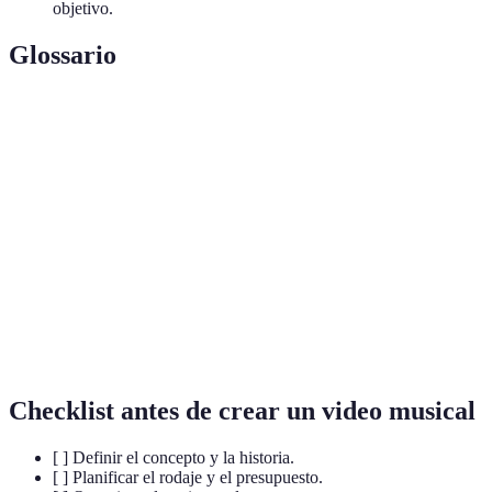
objetivo.
Glossario
Terme
Définition
Un conjunto de imágenes que representa las
Storyboard
escenas y tomas de una producción.
El proceso de edición y edición final de un
Posproducción
video.
Breve adelanto que genera interés en el
Teaser
contenido que se lanzará.
Checklist antes de crear un video musical
[ ] Definir el concepto y la historia.
[ ] Planificar el rodaje y el presupuesto.