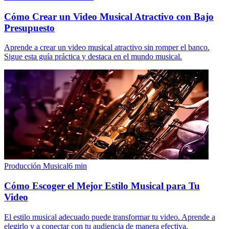
Cómo Crear un Video Musical Atractivo con Bajo
Presupuesto
Aprende a crear un video musical atractivo sin romper el banco.
Sigue esta guía práctica y destaca en el mundo musical.
Producción Musical
6
min
Cómo Escoger el Mejor Estilo Musical para Tu
Video
El estilo musical adecuado puede transformar tu video. Aprende a
elegirlo y a conectar con tu audiencia de manera efectiva.