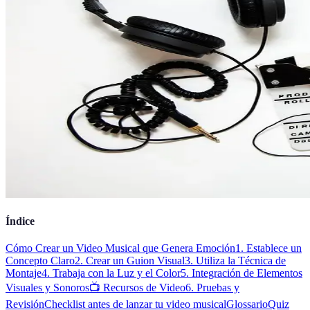
Índice
Cómo Crear un Video Musical que Genera Emoción
1. Establece un
Concepto Claro
2. Crear un Guion Visual
3. Utiliza la Técnica de
Montaje
4. Trabaja con la Luz y el Color
5. Integración de Elementos
Visuales y Sonoros
📺 Recursos de Video
6. Pruebas y
Revisión
Checklist antes de lanzar tu video musical
Glossario
Quiz