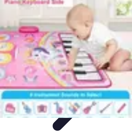
Video y Música
Producción de Vídeos
Creación de Videos
Musicales
Listas
Producción de Videos
Promoción Musical
Video y Música