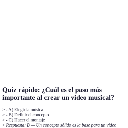
Terme
Définition
Guion
Herramienta que ayuda a planificar la secuencia de
Visual
imágenes en un video musical.
Proceso de seleccionar y organizar tomas grabadas
Montaje
para contar una historia.
Paleta de
Selección de colores utilizada en la producción que
Colores
afecta la atmósfera del video.
Quiz rápido: ¿Cuál es el paso más
importante al crear un video musical?
> - A) Elegir la música
> - B) Definir el concepto
> - C) Hacer el montaje
>
Respuesta: B — Un concepto sólido es la base para un video