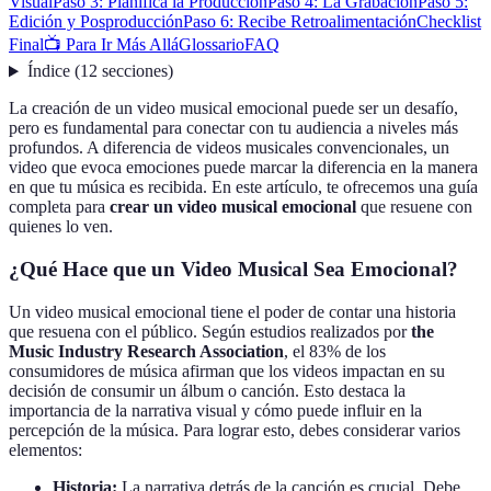
Visual
Paso 3: Planifica la Producción
Paso 4: La Grabación
Paso 5:
Edición y Posproducción
Paso 6: Recibe Retroalimentación
Checklist
Final
📺 Para Ir Más Allá
Glossario
FAQ
Índice
(
12
secciones
)
La creación de un video musical emocional puede ser un desafío,
pero es fundamental para conectar con tu audiencia a niveles más
profundos. A diferencia de videos musicales convencionales, un
video que evoca emociones puede marcar la diferencia en la manera
en que tu música es recibida. En este artículo, te ofrecemos una guía
completa para
crear un video musical emocional
que resuene con
quienes lo ven.
¿Qué Hace que un Video Musical Sea Emocional?
Un video musical emocional tiene el poder de contar una historia
que resuena con el público. Según estudios realizados por
the
Music Industry Research Association
, el 83% de los
consumidores de música afirman que los videos impactan en su
decisión de consumir un álbum o canción. Esto destaca la
importancia de la narrativa visual y cómo puede influir en la
percepción de la música. Para lograr esto, debes considerar varios
elementos:
Historia:
La narrativa detrás de la canción es crucial. Debe