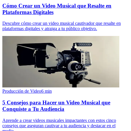
Cómo Crear un Video Musical que Resalte en
Plataformas Digitales
Descubre cómo crear un video musical cautivador que resalte en
plataformas digitales y atraiga a tu público objetivo.
Producción de Video
6
min
5 Consejos para Hacer un Video Musical que
Conquiste a Tu Audiencia
Aprende a crear videos musicales impactantes con estos cinco
consejos que aseguran cautivar a tu audiencia y destacar en el
medio.