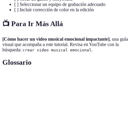
[ ] Seleccionar un equipo de grabación adecuado
[ ] Incluir corrección de color en la edición
📺 Para Ir Más Allá
[Cómo hacer un video musical emocional impactante]
, una guía
visual que acompaña a este tutorial. Revisa en YouTube con la
búsqueda:
.
crear video musical emocional
Glossario
Terme
Définition
Narrativa
Forma de contar historias a través de imágenes.
Visual
Mood Board
Compilación visual para inspirar una estética.
Secuencia de ilustraciones para planificar un
Storyboard