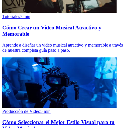
Tutoriales
7
min
Cómo Crear un Video Musical Atractivo y
Memorable
Aprende a diseñar un video musical atractivo y memorable a través
de nuestra completa guía paso a paso.
Producción de Video
5
min
Cómo Seleccionar el Mejor Estilo Visual para tu