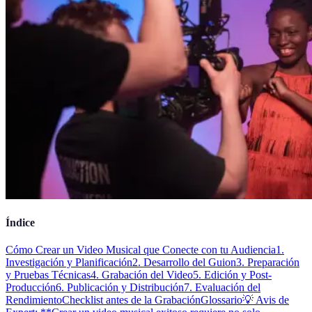
Índice
Cómo Crear un Video Musical que Conecte con tu Audiencia
1.
Investigación y Planificación
2. Desarrollo del Guion
3. Preparación
y Pruebas Técnicas
4. Grabación del Video
5. Edición y Post-
Producción
6. Publicación y Distribución
7. Evaluación del
Rendimiento
Checklist antes de la Grabación
Glossario
💡 Avis de