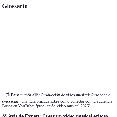
Glossario
Terme
Définition
Material adicional utilizado para enriquecer el
B-roll
contenido visual del video.
Corrección
Proceso de ajustar los colores en la edición para
de color
mejorar la estética visual.
Un breve adelanto que genera expectativa sobre el
Teaser
lanzamiento de un contenido.
>
📺 Para ir más allá:
Producción de video musical: Resonancia
emocional
, una guía práctica sobre cómo conectar con tu audiencia.
Busca en YouTube: "producción video musical 2026".
💡 Avis de Expert:
Crear un video musical exitoso