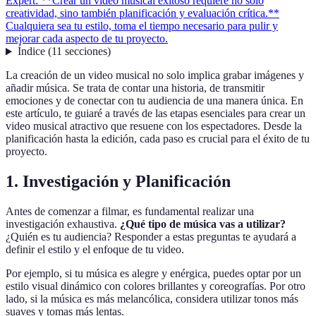
Expert: **Crear un video musical exitoso requiere no solo
creatividad, sino también planificación y evaluación crítica.**
Cualquiera sea tu estilo, toma el tiempo necesario para pulir y
mejorar cada aspecto de tu proyecto.
Índice
(
11
secciones
)
La creación de un video musical no solo implica grabar imágenes y
añadir música. Se trata de contar una historia, de transmitir
emociones y de conectar con tu audiencia de una manera única. En
este artículo, te guiaré a través de las etapas esenciales para crear un
video musical atractivo que resuene con los espectadores. Desde la
planificación hasta la edición, cada paso es crucial para el éxito de tu
proyecto.
1. Investigación y Planificación
Antes de comenzar a filmar, es fundamental realizar una
investigación exhaustiva.
¿Qué tipo de música vas a utilizar?
¿Quién es tu audiencia? Responder a estas preguntas te ayudará a
definir el estilo y el enfoque de tu video.
Por ejemplo, si tu música es alegre y enérgica, puedes optar por un
estilo visual dinámico con colores brillantes y coreografías. Por otro
lado, si la música es más melancólica, considera utilizar tonos más
suaves y tomas más lentas.