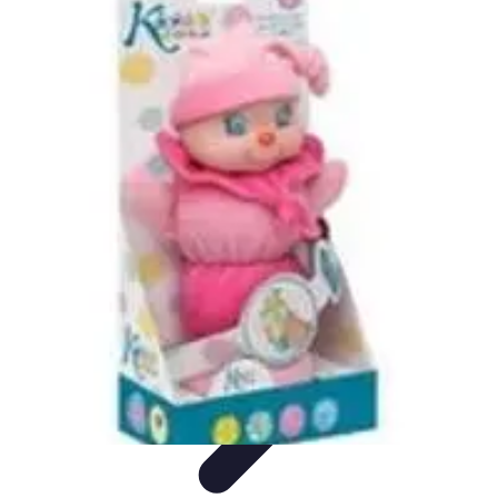
Video y Música
Producción de Vídeos
Creación de Videos
Musicales
Listas
Producción de Videos
Promoción Musical
Video y Música