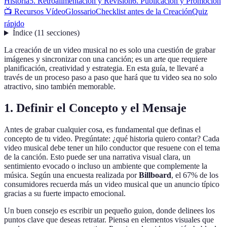
Historia
5. Retroalimentación y Revisión
6. Publicación y Promoción
📺 Recursos Vídeo
Glossario
Checklist antes de la Creación
Quiz
rápido
Índice
(
11
secciones
)
La creación de un video musical no es solo una cuestión de grabar
imágenes y sincronizar con una canción; es un arte que requiere
planificación, creatividad y estrategia. En esta guía, te llevaré a
través de un proceso paso a paso que hará que tu video sea no solo
atractivo, sino también memorable.
1. Definir el Concepto y el Mensaje
Antes de grabar cualquier cosa, es fundamental que definas el
concepto de tu video. Pregúntate: ¿qué historia quiero contar? Cada
video musical debe tener un hilo conductor que resuene con el tema
de la canción. Esto puede ser una narrativa visual clara, un
sentimiento evocado o incluso un ambiente que complemente la
música. Según una encuesta realizada por
Billboard
, el 67% de los
consumidores recuerda más un video musical que un anuncio típico
gracias a su fuerte impacto emocional.
Un buen consejo es escribir un pequeño guion, donde delinees los
puntos clave que deseas retratar. Piensa en elementos visuales que