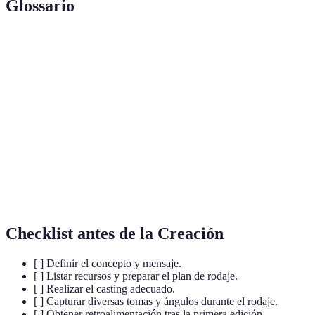
Glossario
Terme
Définition
Pre-
Fase de planificación antes de la filmación.
Producción
Proceso que se realiza después de la filmación para
Edición
ensamblar y mejorar el video.
Un collage visual que ayuda a definir el estilo y
Moodboard
sentimiento de un proyecto creativo.
Checklist antes de la Creación
[ ] Definir el concepto y mensaje.
[ ] Listar recursos y preparar el plan de rodaje.
[ ] Realizar el casting adecuado.
[ ] Capturar diversas tomas y ángulos durante el rodaje.
[ ] Obtener retroalimentación tras la primera edición.