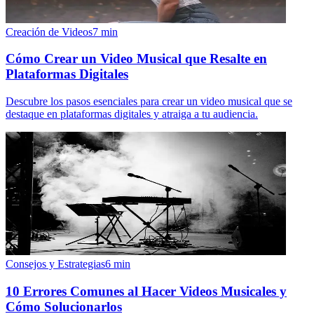
Creación de Videos
7
min
Cómo Crear un Video Musical que Resalte en
Plataformas Digitales
Descubre los pasos esenciales para crear un video musical que se
destaque en plataformas digitales y atraiga a tu audiencia.
Consejos y Estrategias
6
min
10 Errores Comunes al Hacer Videos Musicales y
Cómo Solucionarlos