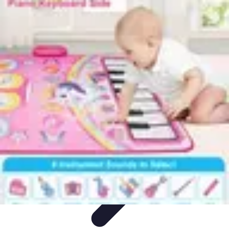
Video y Música
Producción de Vídeos
Creación de Videos
Musicales
Listas
Producción de Videos
Promoción Musical
Video y Música