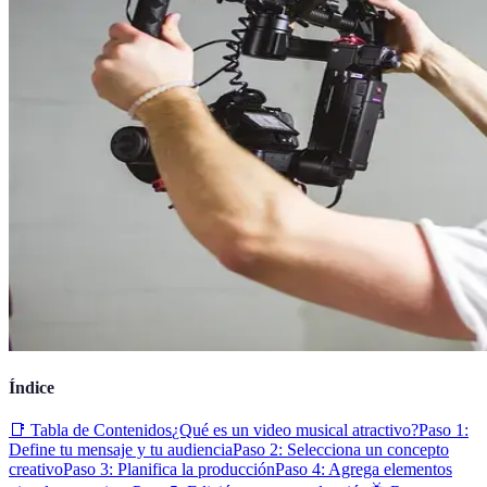
Índice
📑 Tabla de Contenidos
¿Qué es un video musical atractivo?
Paso 1:
Define tu mensaje y tu audiencia
Paso 2: Selecciona un concepto
creativo
Paso 3: Planifica la producción
Paso 4: Agrega elementos