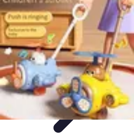
Video y Música
Producción de Vídeos
Creación de Videos
Musicales
Listas
Producción de Videos
Promoción Musical
Video y Música