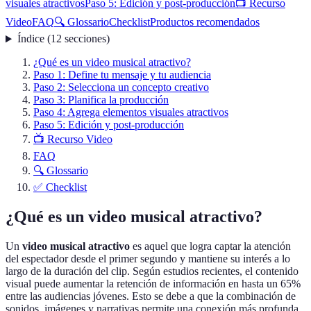
visuales atractivos
Paso 5: Edición y post-producción
📺 Recurso
Video
FAQ
🔍 Glossario
Checklist
Productos recomendados
Índice
(
12
secciones
)
¿Qué es un video musical atractivo?
Paso 1: Define tu mensaje y tu audiencia
Paso 2: Selecciona un concepto creativo
Paso 3: Planifica la producción
Paso 4: Agrega elementos visuales atractivos
Paso 5: Edición y post-producción
📺 Recurso Video
FAQ
🔍 Glossario
✅ Checklist
¿Qué es un video musical atractivo?
Un
video musical atractivo
es aquel que logra captar la atención
del espectador desde el primer segundo y mantiene su interés a lo
largo de la duración del clip. Según estudios recientes, el contenido
visual puede aumentar la retención de información en hasta un 65%
entre las audiencias jóvenes. Esto se debe a que la combinación de
sonidos, imágenes y narrativas permite una conexión más profunda