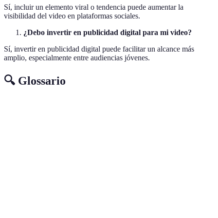
Sí, incluir un elemento viral o tendencia puede aumentar la
visibilidad del video en plataformas sociales.
¿Debo invertir en publicidad digital para mi video?
Sí, invertir en publicidad digital puede facilitar un alcance más
amplio, especialmente entre audiencias jóvenes.
🔍 Glossario
Terme
Définition
Proceso de seleccionar y unir segmentos de video y
Edición
audio para crear un producto final cohesivo.
Guion
Herramienta visual que representa las escenas y la
gráfico
secuencia de un video.
Post-
Fase final de producción donde se añaden efectos,
producción
sonido y se realiza la corrección de color.