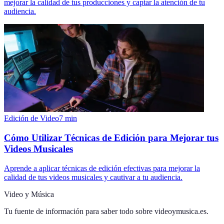
mejorar la calidad de tus producciones y captar la atención de tu
audiencia.
Edición de Video
7
min
Cómo Utilizar Técnicas de Edición para Mejorar tus
Videos Musicales
Aprende a aplicar técnicas de edición efectivas para mejorar la
calidad de tus videos musicales y cautivar a tu audiencia.
Video y Música
Tu fuente de información para saber todo sobre
videoymusica.es
.