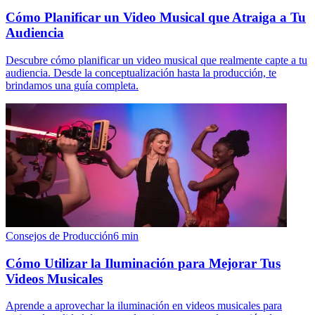
Cómo Planificar un Video Musical que Atraiga a Tu
Audiencia
Descubre cómo planificar un video musical que realmente capte a tu
audiencia. Desde la conceptualización hasta la producción, te
brindamos una guía completa.
Consejos de Producción
6
min
Cómo Utilizar la Iluminación para Mejorar Tus
Videos Musicales
Aprende a aprovechar la iluminación en videos musicales para