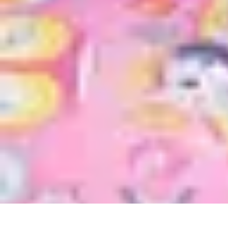
Video y Música
Producción de Vídeos
Creación de Videos Musicales
Listas
Producción
Video y Música