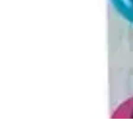
Video y Música
Producción de Vídeos
Creación de Videos Musicales
Listas
Producción
Video y Música