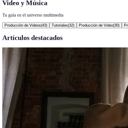
Video y Música
Tu guía en el universo multimedia
Producción de Videos
(
43
)
Tutoriales
(
32
)
Producción de Video
(
30
)
Pr
Artículos destacados