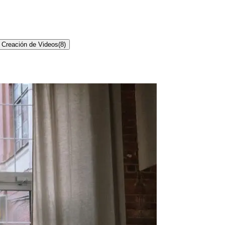
Creación de Videos
(
8
)