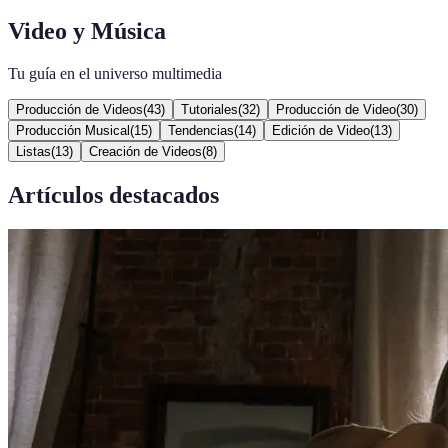
Video y Música
Tu guía en el universo multimedia
Producción de Videos
(
43
)
Tutoriales
(
32
)
Producción de Video
(
30
)
Producción Musical
(
15
)
Tendencias
(
14
)
Edición de Video
(
13
)
Listas
(
13
)
Creación de Videos
(
8
)
Artículos destacados