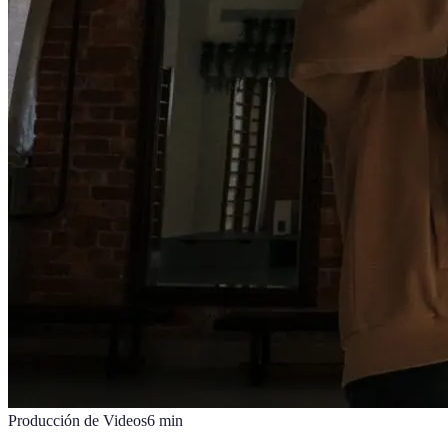
Producción de Videos
6
min